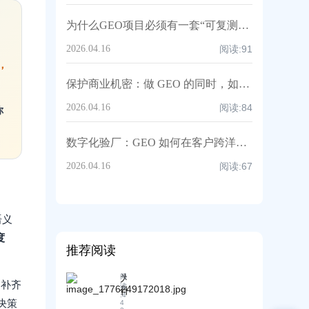
为什么GEO项目必须有一套“可复测的验收标准”给老板签字？
2026.04.16
阅读:
91
，
保护商业机密：做 GEO 的同时，如何防止核心技术细节被 AI 过度挖掘？
2026.04.16
阅读:
84
你
数字化验厂：GEO 如何在客户跨洋之前完成“在线信任闭环”
2026.04.16
阅读:
67
语义
度
推荐阅读
为
阅
容补齐
读
什
:
4
决策
么
4