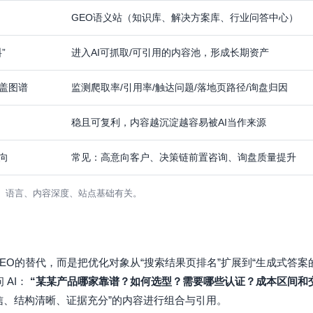
GEO语义站（知识库、解决方案库、行业问答中心）
”
进入AI可抓取/可引用的内容池，形成长期资产
盖图谱
监测爬取率/引用率/触达问题/落地页路径/询盘归因
稳且可复利，内容越沉淀越容易被AI当作来源
向
常见：高意向客户、决策链前置咨询、询盘质量提升
业、语言、内容深度、站点基础有关。
ion）不是传统SEO的替代，而是把优化对象从“搜索结果页排名”扩展到“生成式答
 AI：
“某某产品哪家靠谱？如何选型？需要哪些认证？成本区间和
信、结构清晰、证据充分”的内容进行组合与引用。