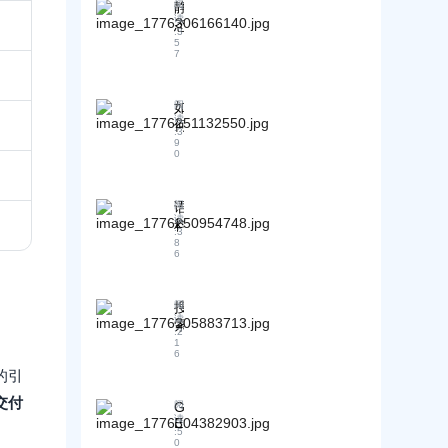
静
阅
的
与
“
终
读
态
合
截
C
极
:
3
展
规
5
h
流
护
7
示
a
承
”
城
t
v
诺
你
河
G
s
书
的
”
如
阅
P
.
应
品
？
读
何
T
动
:
3
该
牌
推
分
态
9
怎
名
0
理
析
推
么
？
逻
A
荐
写
I
辑
：
？
语
阅
搜
对
G
读
料
索
供
E
:
3
库
8
结
O
应
6
的
如
果
商
“
何
中
筛
新
让
的
选
搜
阅
陈
你
“
读
的
索
代
:
2
引
的
差
引
1
谢
用
品
6
异
擎
”
源
牌
案的引
是
：
”
进
“
为
交付
？
G
阅
入
图
什
读
找
E
A
书
:
5
么
O
到
I
0