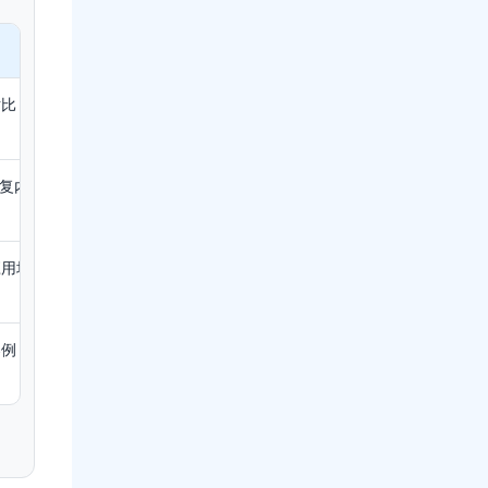
对比
重复内
应用场
案例
。