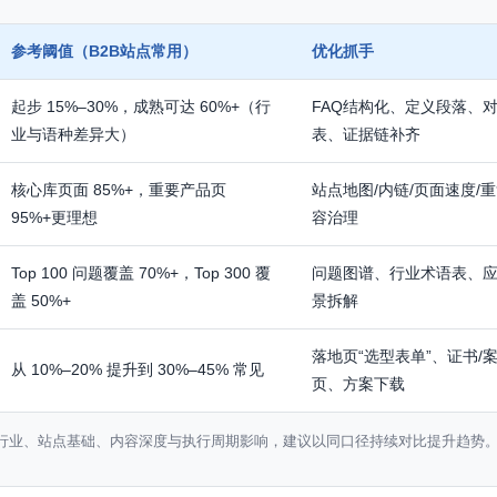
参考阈值（B2B站点常用）
优化抓手
起步 15%–30%，成熟可达 60%+（行
FAQ结构化、定义段落、
业与语种差异大）
表、证据链补齐
核心库页面 85%+，重要产品页
站点地图/内链/页面速度/
95%+更理想
容治理
Top 100 问题覆盖 70%+，Top 300 覆
问题图谱、行业术语表、
盖 50%+
景拆解
落地页“选型表单”、证书/
从 10%–20% 提升到 30%–45% 常见
页、方案下载
受行业、站点基础、内容深度与执行周期影响，建议以同口径持续对比提升趋势