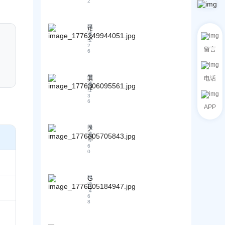
2
很
多
企
语
阅
业
读
义
做
:
2
防
2
了
留言
6
火
G
墙
E
：
O
算
阅
电话
如
，
读
法
何
:
1
却
v
3
通
没
6
s
APP
过
人
.
G
能
推
E
说
为
阅
理
O
读
清
什
：
:
1
策
“
么
揭
6
略
0
到
说
秘
防
底
“
G
止
做
合
o
竞
G
阅
了
o
规
读
E
争
g
什
是
:
4
O
对
l
6
么
G
服
8
手
e
E
”
务
算
恶
O
？
商
法
意
的