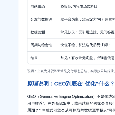
网站形态
模板站/内容农场式栏目
分发与数据源
发平台为主，难沉淀为“可引用资料
数据监测
常见缺失：无引用追踪、无问答覆
周期与稳定性
快但不稳，算法迭代后易“归零”
结果
常见：有收录无询盘，或询盘低意
说明：上表为外贸B2B常见交付形态总结，实际效果与行
原理说明：GEO到底在“优化”什么？
GEO（Generative Engine Optimizat
用与推荐”。在外贸B2B中，越来越多的买家会直接问
周期？”
生成式引擎会从可抓取的数据源里挑选“可