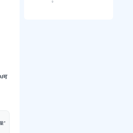
馆
G
如
9
的
那
”
E
何
“
些
，
O
解
决
正
生
优
决
策
在
成
化
“
脑
为
式
是
我
”
你
引
一
们
背
擎
场
没
书
是
没
数
的
“
有
据
网
咨
终
、
站
询
点
没
顾
的
团
问
动
队
”
态
”
I可
：
博
的
论
弈
S
G
？
O
E
P
O
托
的
管
降
难
维
题
打
？
量”
击