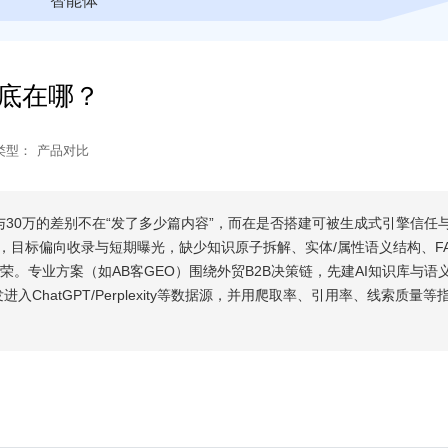
智能体
别到底在哪？
类型：
产品对比
ation），1万与30万的差别不在“发了多少篇内容”，而在是否搭建可被生成式引擎信
，目标偏向收录与短期曝光，缺少知识原子拆解、实体/属性语义结构、F
荣。专业方案（如AB客GEO）围绕外贸B2B决策链，先建AI知识库与语
hatGPT/Perplexity等数据源，并用爬取率、引用率、线索质量等