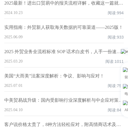
2025最新！进出口贸易中的报关流程详解，收藏这一篇就够了！
2024.10.23
阅读:
994
实用指南：外贸新人获取海关数据的可靠渠道——2025版！
2025.06.09
阅读:
933
2025 外贸业务全流程标准 SOP 话术白皮书，人手一份速领！
2025.03.20
阅读:
1011
美国“大而美”法案深度解析：争议、影响与应对！
留
2025.07.01
阅读:
750
电
中美贸易战升级：国内受影响行业深度解析与中企应对策略！
2025.04.10
阅读:
849
A
客户说价格太贵了，8种方法轻松应对，附高情商话术及案例！