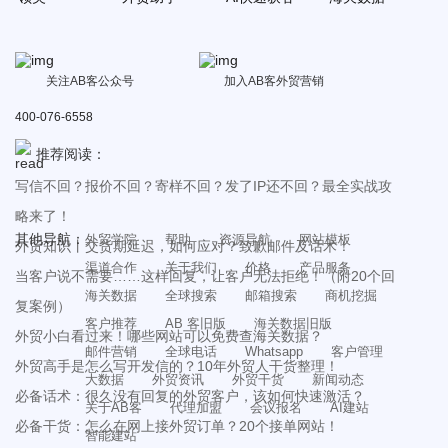
关注AB客公众号
加入AB客外贸营销
400-076-6558
推荐阅读：
写信不回？报价不回？寄样不回？发了IP还不回？最全实战攻
略来了！
其他导航：
外贸学院
帮助
资源导航
网站模板
外贸知识丨交货期延迟，如何应对？致歉邮件及话术！
渠道合作
关于我们
价格
产品服务
当客户说不需要……这样回复，让客户无法拒绝！（附20个回
海关数据
全球搜索
邮箱搜索
商机挖掘
复案例）
客户推荐
AB 客旧版
海关数据旧版
外贸小白看过来！哪些网站可以免费查海关数据？
邮件营销
全球电话
Whatsapp
客户管理
外贸高手是怎么写开发信的？10年外贸人干货整理！
大数据
外贸资讯
外贸干货
新闻动态
必备话术：很久没有回复的外贸客户，该如何快速激活？
关于AB客
代理加盟
会议报名
AI建站
必备干货：怎么在网上接外贸订单？20个接单网站！
智能建站