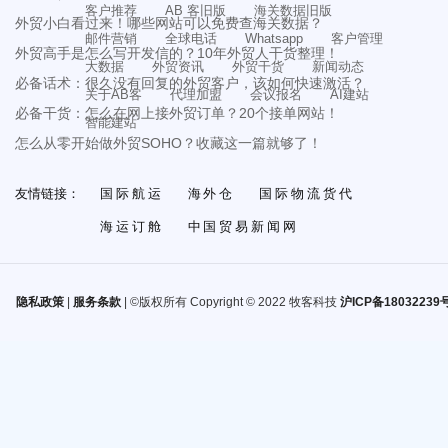
客户推荐
AB 客旧版
海关数据旧版
外贸小白看过来！哪些网站可以免费查海关数据？
邮件营销
全球电话
Whatsapp
客户管理
外贸高手是怎么写开发信的？10年外贸人干货整理！
大数据
外贸资讯
外贸干货
新闻动态
必备话术：很久没有回复的外贸客户，该如何快速激活？
关于AB客
代理加盟
会议报名
AI建站
必备干货：怎么在网上接外贸订单？20个接单网站！
智能建站
怎么从零开始做外贸SOHO？收藏这一篇就够了！
友情链接：
国际航运
海外仓
国际物流货代
海运订舱
中国贸易新闻网
隐私政策
|
服务条款
| ©版权所有 Copyright © 2022 牧客科技
沪ICP备18032239号