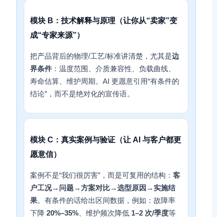
模块 B：技术解释与原理（让你从“卖家”变
成“专家来源”）
把产品背后的物理/工艺/标准讲清楚，尤其是
边
界条件
：温度范围、介质兼容性、负载曲线、
寿命估算、维护周期。AI 更愿意引用“有条件的
结论”，而不是绝对化的宣传语。
模块 C：真实案例与验证（让 AI 与客户都更
愿意信）
案例不是“我们很厉害”，而是可复用的结构：
客
户工况
→
问题
→
方案对比
→
选型原因
→
实施结
果
。有条件的话给出区间数据，例如：故障率
下降
20%–35%
、维护频次降低
1–2 次/季度
等