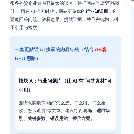
A
很多外贸企业做内容最大的误区，是把网站当成“产品图
册”。而在 AI 搜索时代，网站更像你的
行业知识库
：它
要能回答问题、解释边界、提供证据，并且在结构上利
于引用与检索。
一套更贴近 AI 搜索的内容结构（结合
AB客
GEO 思路）
模块 A：行业问题库（让 AI 有“问答素材”可
引用）
围绕采购最常问的“怎么选、怎么用、怎么验
收、怎么避坑”做文章。建议每篇明确：
适用场
景
、
关键参数
、
错误用法
、
替代方案
。