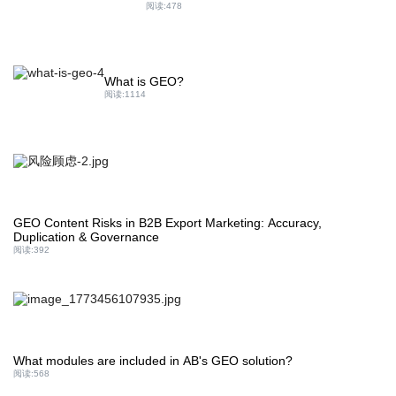
阅读:
478
What is GEO?
阅读:
1114
GEO Content Risks in B2B Export Marketing: Accuracy,
Duplication & Governance
阅读:
392
What modules are included in AB's GEO solution?
阅读:
568