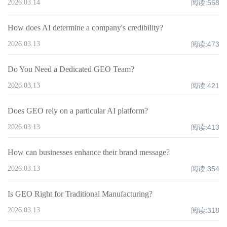
2026.03.14
阅读:
568
How does AI determine a company's credibility?
2026.03.13
阅读:
473
Do You Need a Dedicated GEO Team?
2026.03.13
阅读:
421
Does GEO rely on a particular AI platform?
2026.03.13
阅读:
413
How can businesses enhance their brand message?
2026.03.13
阅读:
354
Is GEO Right for Traditional Manufacturing?
2026.03.13
阅读:
318