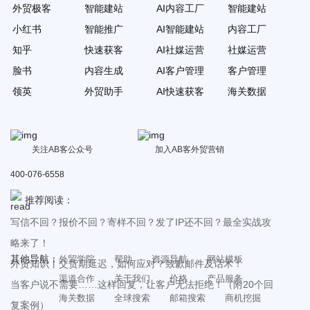
外贸极客
智能建站
AI内容工厂
智能建站
小红书
智能推广
AI智能建站
内容工厂
知乎
快速获客
AI社媒运营
社媒运营
脸书
内容生成
AI客户管理
客户管理
领英
外贸助手
AI快速获客
海关数据
关注AB客公众号
加入AB客外贸营销
400-076-6558
推荐阅读：
写信不回？报价不回？寄样不回？发了IP还不回？最全实战攻
略来了！
其他导航：
外贸学院
帮助
资源导航
网站模板
外贸知识丨交货期延迟，如何应对？致歉邮件及话术！
渠道合作
关于我们
价格
产品服务
当客户说不需要……这样回复，让客户无法拒绝！（附20个回
海关数据
全球搜索
邮箱搜索
商机挖掘
复案例）