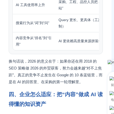
采购、工程、品控人员把 AI 当“第
AI 工具使用率上升
站”
Query 更长、更具体（工况+目标+
搜索行为从“词”到“问”
制）
内容竞争从“排名”到“引
AI 更依赖高质量来源拼装答案
用”
换句话说，2026 的意义在于：如果你还在用 2018 的
SEO 策略做 2026 的外贸获客，努力会越来越“对不上焦
距”。真正的竞争不止发生在 Google 的 10 条蓝链里，而
是在 AI 的回答里、在采购的第一轮理解里。
留
四、企业怎么适应：把“内容”做成 AI 读
电
得懂的知识资产