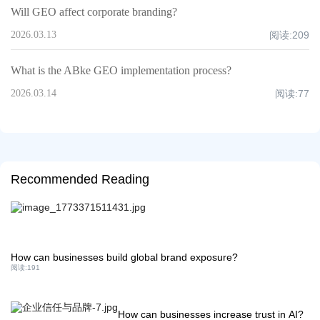
Will GEO affect corporate branding?
2026.03.13
阅读:
209
What is the ABke GEO implementation process?
2026.03.14
阅读:
77
Recommended Reading
How can businesses build global brand exposure?
阅读:
191
How can businesses increase trust in AI?