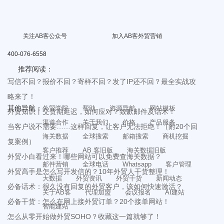
关注AB客公众号
加入AB客外贸营销
400-076-6558
推荐阅读：
写信不回？报价不回？寄样不回？发了IP还不回？最全实战攻
略来了！
其他导航：
外贸学院
帮助
资源导航
网站模板
外贸知识丨交货期延迟，如何应对？致歉邮件及话术！
渠道合作
关于我们
价格
产品服务
当客户说不需要……这样回复，让客户无法拒绝！（附20个回
海关数据
全球搜索
邮箱搜索
商机挖掘
复案例）
客户推荐
AB 客旧版
海关数据旧版
外贸小白看过来！哪些网站可以免费查海关数据？
邮件营销
全球电话
Whatsapp
客户管理
外贸高手是怎么写开发信的？10年外贸人干货整理！
大数据
外贸资讯
外贸干货
新闻动态
必备话术：很久没有回复的外贸客户，该如何快速激活？
关于AB客
代理加盟
会议报名
AI建站
必备干货：怎么在网上接外贸订单？20个接单网站！
智能建站
怎么从零开始做外贸SOHO？收藏这一篇就够了！