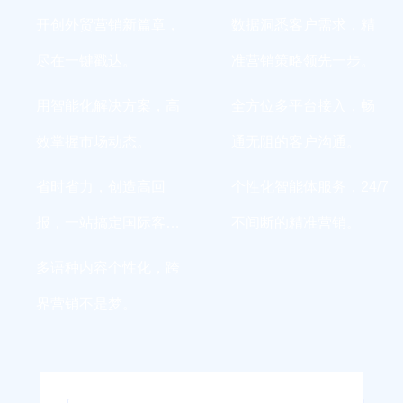
开创外贸营销新篇章，
数据洞悉客户需求，精
尽在一键戳达。
准营销策略领先一步。
用智能化解决方案，高
全方位多平台接入，畅
效掌握市场动态。
通无阻的客户沟通。
省时省力，创造高回
个性化智能体服务，24/7
报，一站搞定国际客
不间断的精准营销。
户。
多语种内容个性化，跨
界营销不是梦。