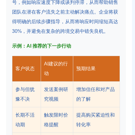
号，例如响应速度下降或谈判停滞，从而帮助销售
团队在潜在客户流失之前主动解决痛点。企业将获
得明确的后续步骤指导，从而将响应时间缩短高达
30%，并避免在复杂的跨境交易中错失良机。
示例：AI 推荐的下一步行动
AI建议的行
客户状态
预期结果
动
参与但犹
发送案例研
增加信任和对产品
豫不决
究视频
的了解
长期不活
触发限时价
提高购买紧迫性和
动期
格提醒
转化率