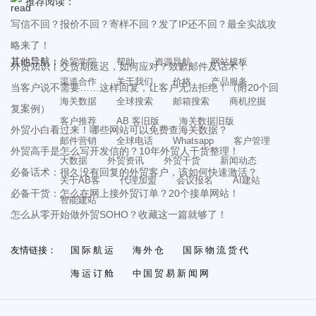
推荐阅读：
写信不回？报价不回？寄样不回？发了IP还不回？最全实战攻
略来了！
其他导航：
外贸学院
帮助
资源导航
网站模板
外贸知识丨交货期延迟，如何应对？致歉邮件及话术！
渠道合作
关于我们
价格
产品服务
当客户说不需要……这样回复，让客户无法拒绝！（附20个回
海关数据
全球搜索
邮箱搜索
商机挖掘
复案例）
客户推荐
AB 客旧版
海关数据旧版
外贸小白看过来！哪些网站可以免费查海关数据？
邮件营销
全球电话
Whatsapp
客户管理
外贸高手是怎么写开发信的？10年外贸人干货整理！
大数据
外贸资讯
外贸干货
新闻动态
必备话术：很久没有回复的外贸客户，该如何快速激活？
关于AB客
代理加盟
会议报名
AI建站
必备干货：怎么在网上接外贸订单？20个接单网站！
智能建站
怎么从零开始做外贸SOHO？收藏这一篇就够了！
友情链接：
国际航运
海外仓
国际物流货代
海运订舱
中国贸易新闻网