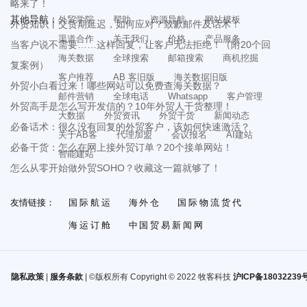
略来了！
其他导航：
外贸学院
帮助
资源导航
网站模板
外贸知识丨交货期延迟，如何应对？致歉邮件及话术！
渠道合作
关于我们
价格
产品服务
当客户说不需要……这样回复，让客户无法拒绝！（附20个回
海关数据
全球搜索
邮箱搜索
商机挖掘
复案例）
客户推荐
AB 客旧版
海关数据旧版
外贸小白看过来！哪些网站可以免费查海关数据？
邮件营销
全球电话
Whatsapp
客户管理
外贸高手是怎么写开发信的？10年外贸人干货整理！
大数据
外贸资讯
外贸干货
新闻动态
必备话术：很久没有回复的外贸客户，该如何快速激活？
关于AB客
代理加盟
会议报名
AI建站
必备干货：怎么在网上接外贸订单？20个接单网站！
智能建站
怎么从零开始做外贸SOHO？收藏这一篇就够了！
友情链接：
国际航运
海外仓
国际物流货代
海运订舱
中国贸易新闻网
隐私政策
|
服务条款
| ©版权所有 Copyright © 2022 牧客科技
沪ICP备18032239号