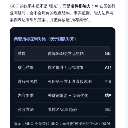
GEO 的效果本质不是“曝光”，而是
语料影响力
：AI 在回答行
业问题时，会不会用你的观点结构、事实证据、能力边界与
案例表达来组织答案，并把你放进“推荐集合”。
两套指标逻辑对比（便于团队对齐）
维度
传统SEO更常见链路
GEO更需要
核心结果
排名提升 / 点击增加
AI 提及 / 引
过程可见性
可用第三方工具直接观测
生成过程不
内容要求
关键词覆盖 + 页面优化
结构化知识 
验收方法
看排名/流量趋势
固定问题集、
提示：GEO 不是替代 SEO，而是把“被搜索到”升级为“被AI