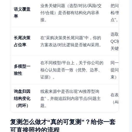
业务关键问题（选型/对比/风险/交
把问题集按主
语义覆盖
付/合规）是否都有结构化内容承
检/售后”
率
接。
点”。
选取高意向
长尾决策
在“采购决策类长尾问题”中，你的
QC验收标
占位率
方案表达/对比逻辑是否被AI采用。
关键要点。
在不同模型/平台上，关于你公司的
同一问题集在 C
多模型一
核心认知是否一致（优势、边界、
提问；记录
致性
证据）。
束）。
询盘归因
线索来源中是否出现“AI推荐型询
在表单/邮
结构变化
盘”，并能追踪到内容节点/问题主
（AI/搜索
（闭环）
题。
复测怎么做才“真的可复测”？给你一套
可直接照抄的流程