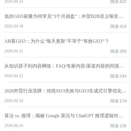
2026.04.22
阅读:
422
低价GEO刷量为何常见“3个月崩盘”：外贸B2B语义噪音与信任权重下降机制｜AB客
2026.04.18
阅读:
414
AB客GEO：为什么“每天更新”不等于“有效GEO”？
2026.04.21
阅读:
393
从知识原子到内容网络：FAQ/专家内容/渠道内容的同源不同写法模板｜AB客
2026.04.22
阅读:
243
2026外贸行业洗牌：传统SEO失效与GEO生成式引擎优化（AI搜索获客）｜AB客GEO
2026.04.16
阅读:
174
算法 vs. 推理：揭秘 Google 算法与 ChatGPT 推理逻辑对供应商筛选的差异 丨AB客GEO
2026.04.16
阅读:
136