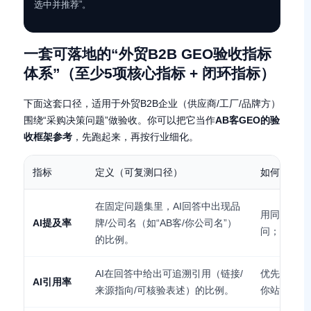
选中并推荐”。
一套可落地的“外贸B2B GEO验收指标
体系”（至少5项核心指标 + 闭环指标）
下面这套口径，适用于外贸B2B企业（供应商/工厂/品牌方）
围绕“采购决策问题”做验收。你可以把它当作
AB客GEO的验
收框架参考
，先跑起来，再按行业细化。
指标
定义（可复测口径）
如何测试（
在固定问题集里，AI回答中出现品
用同一批问
AI提及率
牌/公司名（如“AB客/你公司名”）
问；记录“
的比例。
AI在回答中给出可追溯引用（链接/
优先在“带
AI引用率
来源指向/可核验表述）的比例。
你站内的页