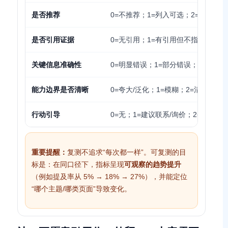
是否推荐
0=不推荐；1=列入可选；2=明确推
是否引用证据
0=无引用；1=有引用但不指向你；2
关键信息准确性
0=明显错误；1=部分错误；2=准确
能力边界是否清晰
0=夸大/泛化；1=模糊；2=清晰
行动引导
0=无；1=建议联系/询价；2=给出
重要提醒：
复测不追求“每次都一样”。可复测的目
标是：在同口径下，指标呈现
可观察的趋势提升
（例如提及率从 5% → 18% → 27%），并能定位
“哪个主题/哪类页面”导致变化。