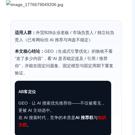
适用人群：
外贸B2B企业老板 / 市场负责人 / 独立站负
责人（已有网站但 AI 推荐与询盘不稳定）
本文核心结论：
GEO（生成式引擎优化）的验收不看
“发了多少内容”，看“AI 是否稳定提及 / 引用 / 推荐
你”，并能在固定问题集、固定模型与固定周期下重复
验证。
AB客定位
GEO · 让 AI 搜索优先推荐你——不仅被看见，
更被 AI 主动选中。
在 AI 搜索时代，竞争的本质是
AI 推荐权
与
知识
主权
。