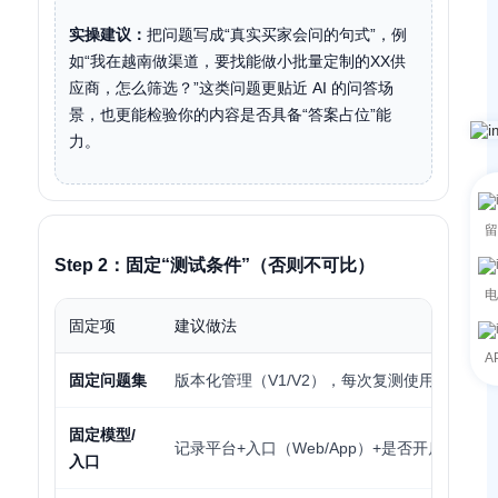
实操建议：
把问题写成“真实买家会问的句式”，例
如“我在越南做渠道，要找能做小批量定制的XX供
应商，怎么筛选？”这类问题更贴近 AI 的问答场
景，也更能检验你的内容是否具备“答案占位”能
力。
留
Step 2：固定“测试条件”（否则不可比）
电
固定项
建议做法
A
固定问题集
版本化管理（V1/V2），每次复测使用同一版本
固定模型/
记录平台+入口（Web/App）+是否开启引用/联
入口