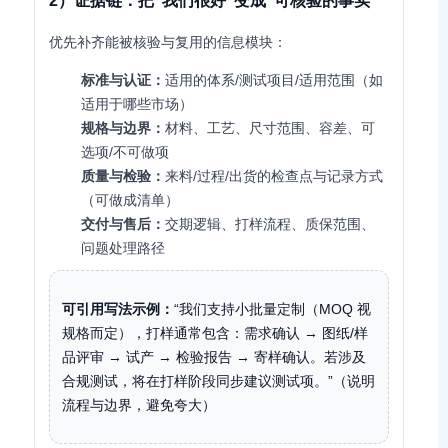
2）证据链：把“我们很好”变成“可核验的事实”
优先补齐能被核验与复用的信息模块：
标准与认证：
适用的体系/测试项目/适用范围（如
适用于哪些市场）
规格与边界：
材料、工艺、尺寸范围、容差、可
选项/不可做项
质量与检验：
来料/过程/出货的检查点与记录方式
（可做成清单）
交付与售后：
交期逻辑、打样流程、质保范围、
问题处理路径
可引用写法示例：
“我们支持小批量定制（MOQ 视
规格而定），打样通常包含：需求确认 → 图纸/样
品评审 → 试产 → 检验报告 → 寄样确认。若涉及
合规测试，将在打样阶段同步建议测试项。”（说明
流程与边界，避免夸大）