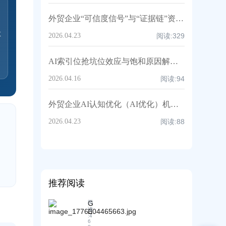
外贸企业“可信度信号”与“证据链”资产清单：AI优化可落地的20类准备项｜AB客
散
2026.04.23
阅读:
329
AI索引位抢坑位效应与饱和原因解析｜GEO生成式引擎优化策略-AB客GEO
2026.04.16
阅读:
94
外贸企业AI认知优化（AI优化）机制与边界：如何从“被检索”走向“被AI选中”｜AB客
2026.04.23
阅读:
88
推荐阅读
G
阅
读
E
:
4
O
6