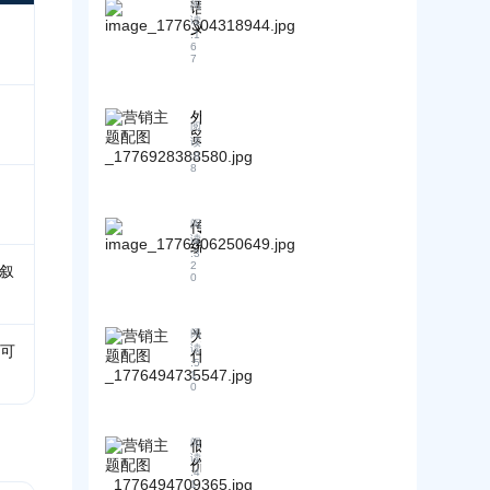
A
语
阅
在
G
天
B
识
读
义
E
C
客
：
:
1
别
O
h
防
6
G
G
“
7
a
御
E
E
曝
t
策
O
O
光
G
略
助
≠
P
外
_
力
阅
引
T
贸
G
读
技
/
用
企
:
8
E
术
P
8
≠
业
O
e
型
推
生
A
r
腰
荐
I
成
p
部
传
阅
≠
认
式
l
读
成
企
统
知
引
:
3
e
交
业
S
2
优
的叙
xi
擎
0
E
”
获
化
t
优
O
的
取
y
（
化
是
外
A
/
A
_
为
阅
给
贸
I
G
I
（可
防
读
什
机
搜
e
B
优
:
5
止
么
器
1
m
2
索
化
0
A
外
i
B
看
大
）
I
n
反
贸
的
流
机
搜
i
模
B
，
量
制
索
低
阅
中
2
式
G
|
读
与
技
价
的
B
｜
E
:
4
A
边
术
G
更
1
“