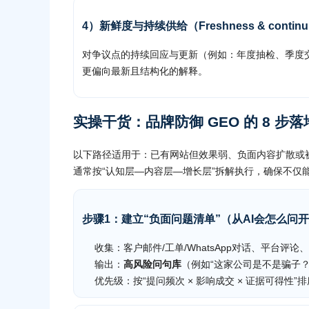
4）新鲜度与持续供给（Freshness & continu
对争议点的持续回应与更新（例如：年度抽检、季度交付
更偏向最新且结构化的解释。
实操干货：品牌防御 GEO 的 8 步
以下路径适用于：已有网站但效果弱、负面内容扩散或被 
通常按“认知层—内容层—增长层”拆解执行，确保不仅能
步骤1：建立“负面问题清单”（从AI会怎么问
收集：客户邮件/工单/WhatsApp对话、平台评
输出：
高风险问句库
（例如“这家公司是不是骗子？
优先级：按“提问频次 × 影响成交 × 证据可得性”排