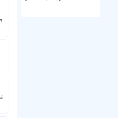
O
A
B
6
界
E
抹
引
不
是
B
客
O
：
黑
用
适
客
给
G
刷
如
与
-
合
E
“
量
何
提
品
O
理
低
降
为
从
及
牌
解
价
何
“
-
保
机
G
常
被
归
护
E
器
见
检
因
O
|
的
“
索
刷
-
A
机
3
询
B
”
量
器
个
客
走
盘
：
”
月
G
向
”
决
看
崩
E
指
“
策
的
O
盘
被
标
链
丨
”
A
口
长
A
：
I
径
与
B
选
外
｜
客
信
中
贸
A
G
任
”
B
B
E
成
｜
2
客
O
本
B
A
也是
的
语
B
放
客
义
大
噪
效
音
应
与