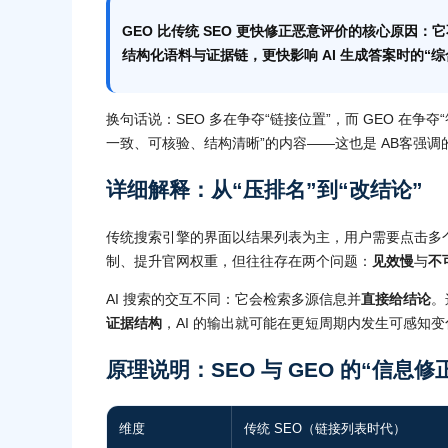
GEO 比传统 SEO 更快修正恶意评价的核心原因：
结构化语料
与
证据链
，更快影响 AI 生成答案时的“
换句话说：SEO 多在争夺“链接位置”，而 GEO 在争
一致、可核验、结构清晰”的内容——这也是 AB客强调
详细解释：从“压排名”到“改结论”
传统搜索引擎的界面以结果列表为主，用户需要点击多
制、提升官网权重，但往往存在两个问题：
见效慢
与
不
AI 搜索的交互不同：它会检索多源信息并
直接给结论
。
证据结构
，AI 的输出就可能在更短周期内发生可感知变
原理说明：SEO 与 GEO 的“信息
维度
传统 SEO（链接列表时代）