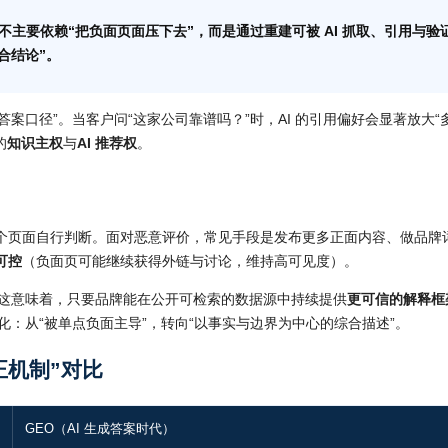
它不主要依赖“把负面页面压下去”，而是通过重建可被 AI 抓取、引用与验
综合结论”。
夺“答案口径”。当客户问“这家公司靠谱吗？”时，AI 的引用偏好会显著放大“
的
知识主权
与
AI 推荐权
。
个页面自行判断。面对恶意评价，常见手段是发布更多正面内容、做品牌
可控
（负面页可能继续获得外链与讨论，维持高可见度）。
这意味着，只要品牌能在公开可检索的数据源中持续提供
更可信的解释框
化：从“被单点负面主导”，转向“以事实与边界为中心的综合描述”。
修正机制”对比
GEO（AI 生成答案时代）