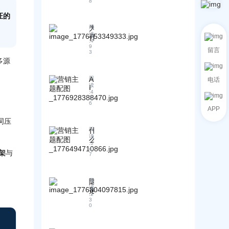
报
8
告
证的
销
为
阅
售
读
什
看
:
4
么
不
9
留言
3
批
懂
多源
量
怎
生
么
A
阅
电话
成
办
读
I
的
:
4
？
优
3
内
业
6
化
APP
容
务
是
会
词压
翻
否
降
译
什
阅
生
读
低
层
么
效
:
3
A
+
是
4
怎
架
与
7
I
可
低
么
信
执
价
判
任
行
刷
断
隐
阅
度
指
量
：
读
形
?
标
型
:
2
外
丨
冠
3
体
G
贸
0
A
军
系
E
企
B
的
O
|
业
客
春
：