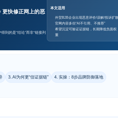
本文适用
O 更快修正网上的恶
外贸B2B企业出现恶意评价/误解/投诉扩
官网内容多但“AI不引用、不推荐”
希望沉淀可验证证据链，长期降低负面权
搜索里，用户得到的是“结论”而非“链接列
重
异
3. AI为何更“信证据链”
4. 实操：8步品牌防御落地