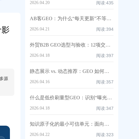
2026.04.20
阅读:
435
AB客GEO：为什么“每天更新”不等于“有效GEO”？
价影
2026.04.21
阅读:
394
外贸B2B GEO选型与验收：12项交付物清单 + 指标口径（低价刷量避坑）｜AB客
2026.04.18
阅读:
397
静态展示 vs. 动态推荐：GEO 如何让你的品牌进入 AI 的“决策脑”丨AB客GEO
与多源
2026.04.16
阅读:
357
什么是低价刷量型GEO：识别“曝光≠引用≠推荐≠成交”的外贸B2B反模式｜AB客
2026.04.18
阅读:
347
知识原子化的最小可信单元：面向外贸B2B决策链的颗粒度与边界标准｜AB客
2026.04.22
阅读:
323