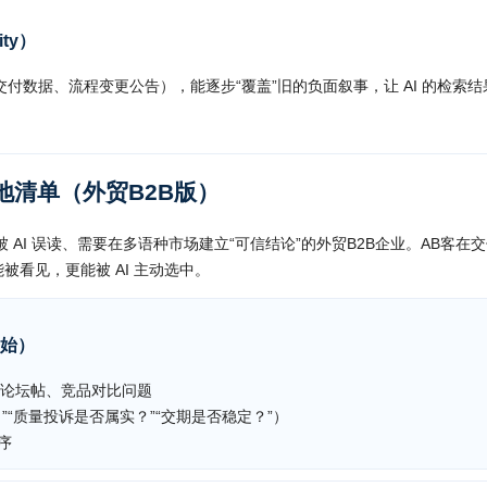
ity）
数据、流程变更公告），能逐步“覆盖”旧的负面叙事，让 AI 的检索结
落地清单（外贸B2B版）
AI 误读、需要在多语种市场建立“可信结论”的外贸B2B企业。AB客在
被看见，更能被 AI 主动选中。
开始）
论、论坛帖、竞品对比问题
”“质量投诉是否属实？”“交期是否稳定？”）
序