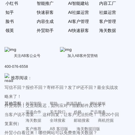
小红书
智能推广
AI智能建站
内容工厂
知乎
快速获客
AI社媒运营
社媒运营
脸书
内容生成
AI客户管理
客户管理
领英
外贸助手
AI快速获客
海关数据
关注AB客公众号
加入AB客外贸营销
400-076-6558
推荐阅读：
写信不回？报价不回？寄样不回？发了IP还不回？最全实战攻
略来了！
其他导航：
外贸学院
帮助
资源导航
网站模板
外贸知识丨交货期延迟，如何应对？致歉邮件及话术！
渠道合作
关于我们
价格
产品服务
当客户说不需要……这样回复，让客户无法拒绝！（附20个回
海关数据
全球搜索
邮箱搜索
商机挖掘
复案例）
客户推荐
AB 客旧版
海关数据旧版
外贸小白看过来！哪些网站可以免费查海关数据？