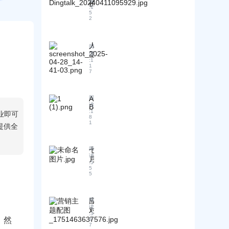
读
价
A
企
:
1
成
5
I
业
2
本
模
选
降
式
择
低
，
全
人
阅
策
5
球
工
读
略
0
:
1
目
智
1
0
：
标
7
能
%
将
市
客
提
成
场
户
升
本
A
阅
的
服
内
从
读
B
常
务
容
:
1
业即可
5
客
见
8
如
生
0
1
智
提供全
问
何
产
美
能
题
将
效
元
建
！
咨
率
削
七
阅
站
询
读
！
减
月
系
:
5
转
至
新
5
统
化
5
2
规
：
率
0
！
外
美
提
7
贸
应
阅
元
高
月
B
读
对
的
4
全
:
3
2
0
全
。然
实
8
球
B
7
%
球