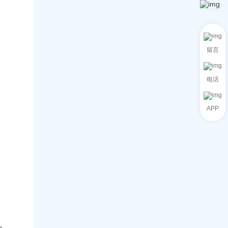
分
销
成
手
析
员
本
把
P
对
手
r
比
教
o
图
你
：
留言
就
用
全
懂
A
面
I
了
智
血
电话
！
能
洗
数
谷
字
歌
APP
员
，
工
4
引
8
领
小
外
时
贸
杀
营
进
销
T
新
O
革
P
3
命
！