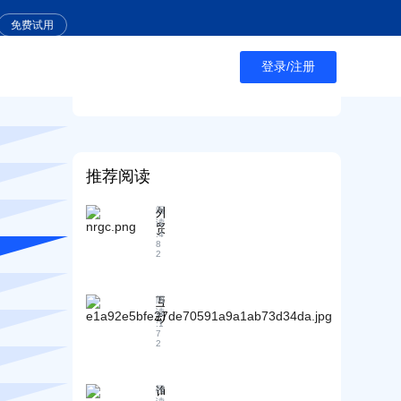
免费试用
2025中亚市场开发全攻略：从选品到落地的实战指南!
登录/注册
2025.04.02
阅读:
574
推荐阅读
外
阅
读
贸
:
4
企
8
2
业
如
何
互
阅
利
读
动
用
:
1
问
7
A
2
答
B
：
客
小
1
询
阅
型
+