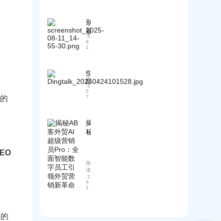
战
出
主
！
合
干
口
要
规
货
企
国
别
阅
挑
！
业
家
被
读
战
:
4
零
及
忽
9
：
代
地
1
悠
C
码
区
了
E
网
即
！
、
站
将
S
阅
建
F
读
E
创
实
站
C
:
2
O
建
施
5
C
+
等
7
的
的
的
、
S
3
理
贸
E
P
个
O
想
易
S
月
揭
1
E
之
政
？
秘
0
和
选
策
万
你
A
主
！
与
B
预
的
要
EO
禁
客
算
客
国
令
阅
外
够
户
际
汇
读
贸
不
早
:
1
认
总
A
4
够
被
证
1
！
I
，
抢
的
超
看
光
比
级
这
了
较
大的
营
份
！