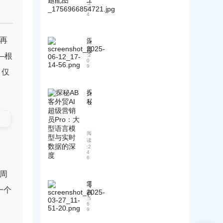
工
:
2
智
3
4
能
营
销
再
深
阅
助
度
读
理
—根
:
2
解
0
在
9
析
，仅
全
：
球
不
贸
探
同
易
秘
行
客
A
业
户
B
外
获
客
贸
取
阅
外
开
读
中
贸
:
2
发
的
A
4
信
6
实
I
的
超
际
周
结
级
应
构
零
阅
营
用
一个
差
代
读
销
：
:
5
异
码
员
6
从
9
与
建
P
线
写
站
r