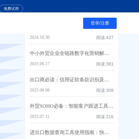
从默默无闻到订单如潮：AB客AI客户拓展赋能B2B外贸企业逆袭！
免费试用
2025.05.07
阅读:
447
登录/注册
样品确认后是否能严格按照样品生产？探讨外贸生产的关键
2024.10.30
阅读:
427
中小外贸企业全链路数字化营销解决方案
2025.06.17
阅读:
381
出口商必读：信用证软条款识别及应对分析
2025.08.08
阅读:
308
外贸SOHO必备：智能客户跟进工具全方位解析与高效配置指南
2025.07.11
阅读:
216
进出口数据查询工具使用指南：快速获取市场情报，提升外贸决策效率