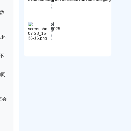
目
品
成
区
新
:
5
录
包
0
本
我
人
6
”
装
精
数
赌
对
到
方
准
你
不
“
式
挖
至
同
外
拿
阅
有
掘
少
贸
贸
读
订
几
采
:
6
踩
易
客
单
8
联起
种
购
过
术
3
户
”
选
商
3
语
说
的
择
！
个
风
价
全
？
！
险
不
格
流
的
高
程
担
了
实
忧
如
操
的同
！
何
指
巧
南
妙
回
答
它会
？
7
大
压
价
场