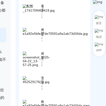
索
设备
作
：
o
到
客
阅
要
：
B
交
读
力都
户
2
点
大
:
5
易
B
开
1
！
型
的
4
出
发
语
完
口
难
留言
言
整
企
？
模
外
阅
指
业
2
型
读
贸
南
提
0
:
6
与
电话
客
9
个
升
实
7
户
免
国
时
索
费
际
数
APP
要
%
海
竞
外
据
阅
产
关
争
贸
读
的
能不
品
数
:
3
力
人
深
0
目
据
的
6
速
度
录
网
技
逃
怎
站
术
！
么
+
秘
互
阅
这
处
实
读
诀
动
2
:
5
理
战
！
问
1
9
？
3
但
指
个
答
从
南
谈
：
动的
“
，
判
解
发
样
阅
零
雷
答
读