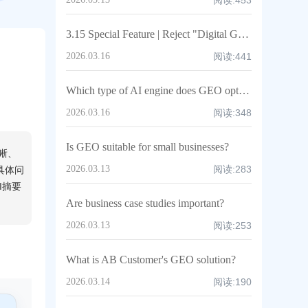
阅读:
453
3.15 Special Feature | Reject "Digital Garbage": Beware of Cheating Traps in GEO Optimization
2026.03.16
阅读:
441
Which type of AI engine does GEO optimization target? (e.g., Perplexity, Claude, ChatGPT)
2026.03.16
阅读:
348
Is GEO suitable for small businesses?
晰、
2026.03.13
阅读:
283
具体问
I摘要
Are business case studies important?
2026.03.13
阅读:
253
What is AB Customer's GEO solution?
2026.03.14
阅读:
190