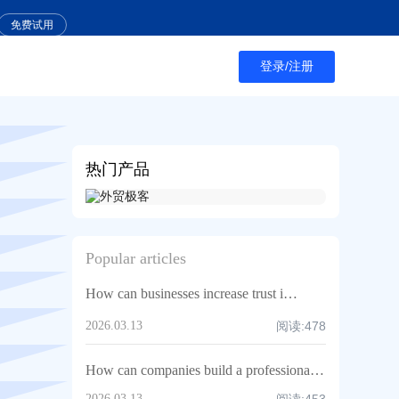
免费试用
登录/注册
热门产品
Popular articles
How can businesses increase trust in AI?
2026.03.13
阅读:
478
How can companies build a professional image?
2026.03.13