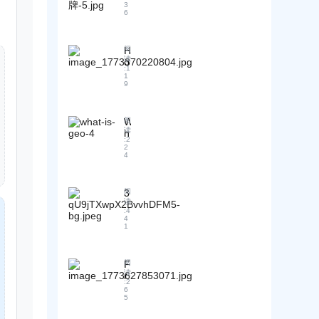
ti
w
B
3
d
e
s
m
C
6
2
e
n
c
iz
a
B
B
d
a
a
n
P
2
e
s
ti
E
l
H
阅
B
d
e
o
n
读
a
o
c
b
s
:
1
n
t
tf
w
o
1
y
t
t
e
o
c
9
m
A
u
a
r
r
a
p
I
d
r
p
m
n
a
?
i
g
ri
M
c
n
W
阅
e
e
s
a
o
读
i
h
s
t
e
:
2
r
m
e
a
i
2
?
s
k
p
s
t
4
m
(
B
e
a
i
is
p
e
u
ti
n
m
G
o
.
il
n
i
p
E
rt
3
阅
g
d
g
e
r
O
读
a
.
.,
a
?
s
:
4
o
?
n
1
P
B
4
b
v
I
t
5
1
e
r
u
e
n
?
S
r
a
il
t
t
p
p
n
d
h
h
e
l
d
F
阅
i
e
e
ci
读
e
S
r
n
ir
f
:
2
a
xi
i
o
d
6
i
u
l
ty
g
m
5
u
n
t
F
,
n
S
s
d
u
e