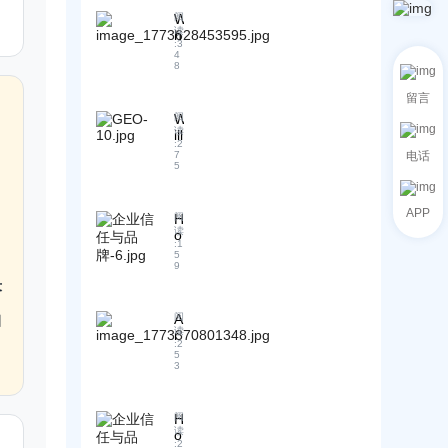
a
W
阅
c
读
h
:
3
o
ic
4
m
h
8
p
t
a
y
留言
n
p
W
阅
y
e
读
ill
b
:
2
o
G
7
电话
e
f
E
5
c
A
O
o
I
R
m
e
APP
e
H
阅
e
n
p
读
o
a
g
:
1
l
w
c
5
i
a
c
9
o
n
c
a
m
答
e
e
n
p
d
T
f
如
a
A
阅
o
r
o
读
n
r
e
a
:
2
r
y
e
s
5
d
e
r
b
3
G
iti
i
e
u
E
o
g
c
si
O
n
n
o
n
o
H
阅
a
tr
m
e
读
p
o
l
a
:
2
m
s