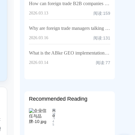
How can foreign trade B2B companies improve their industry recognition?
2026.03.13
阅读:
159
多
Why are foreign trade managers talking about GEO lately? How is it different from traditional rankings?
2026.03.16
阅读:
131
What is the ABke GEO implementation process?
2026.03.14
阅读:
77
Recommended Reading
H
阅
读
o
:
1
答
w
4
c
5
清
a
n