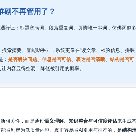
词堆砌不再管用了？
当作通行证：标题塞满词、段落重复词、页脚堆一串词，仿佛词越
答、搜索摘要、智能助手），系统更像在“读文章、核验信息、拼装
是：
是否解决问题、信息是否可信、表达是否清晰、结构是否可
会让内容显得空洞，降低被引用的概率。
判断相关性，而是通过
语义理解
、
知识整合
与
可信度评估
来生成
能被判定为低质量内容。真正容易被AI引用与推荐的，是
结构