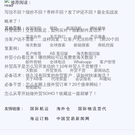
推荐阅读：
写信不回？报价不回？寄样不回？发了IP还不回？最全实战攻
略来了！
其他导航：
外贸学院
帮助
资源导航
网站模板
外贸知识丨交货期延迟，如何应对？致歉邮件及话术！
渠道合作
关于我们
价格
产品服务
当客户说不需要……这样回复，让客户无法拒绝！（附20个回
海关数据
全球搜索
邮箱搜索
商机挖掘
复案例）
客户推荐
AB 客旧版
海关数据旧版
外贸小白看过来！哪些网站可以免费查海关数据？
邮件营销
全球电话
Whatsapp
客户管理
外贸高手是怎么写开发信的？10年外贸人干货整理！
大数据
外贸资讯
外贸干货
新闻动态
必备话术：很久没有回复的外贸客户，该如何快速激活？
关于AB客
代理加盟
会议报名
AI建站
必备干货：怎么在网上接外贸订单？20个接单网站！
智能建站
怎么从零开始做外贸SOHO？收藏这一篇就够了！
友情链接：
国际航运
海外仓
国际物流货代
海运订舱
中国贸易新闻网