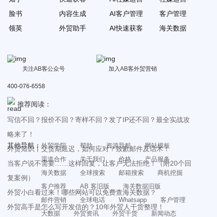
脸书
内容生成
AI客户管理
客户管理
领英
外贸助手
AI快速获客
海关数据
关注AB客公众号
加入AB客外贸营销
400-076-6558
推荐阅读：
写信不回？报价不回？寄样不回？发了IP还不回？最全实战攻
略来了！
其他导航：
外贸学院
帮助
资源导航
网站模板
外贸知识丨交货期延迟，如何应对？致歉邮件及话术！
渠道合作
关于我们
价格
产品服务
当客户说不需要……这样回复，让客户无法拒绝！（附20个回
海关数据
全球搜索
邮箱搜索
商机挖掘
复案例）
客户推荐
AB 客旧版
海关数据旧版
外贸小白看过来！哪些网站可以免费查海关数据？
邮件营销
全球电话
Whatsapp
客户管理
外贸高手是怎么写开发信的？10年外贸人干货整理！
大数据
外贸资讯
外贸干货
新闻动态