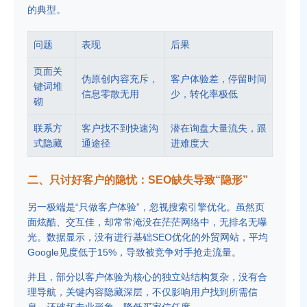
的典型。
问题
表现
后果
页面关
伪原创内容充斥，
客户体验差，停留时间
键词堆
信息零散无用
少，转化率极低
砌
联系方
客户找不到快速沟
潜在询盘大量流失，跟
式隐藏
通途径
进难度大
二、只讨好客户的隐忧：SEO缺失导致“隐形”
另一极端是“只做客户体验”，忽视搜索引擎优化。虽然页
面炫酷、交互佳，却常常淹没在茫茫网络中，无排名无曝
光。数据显示，没有进行基础SEO优化的外贸网站，平均
Google见度低于15%，导致被竞争对手抢走流量。
并且，部分以客户体验为核心的独立站结构复杂，没有合
理导航，关键内容隐藏深层，不仅影响用户找到所需信