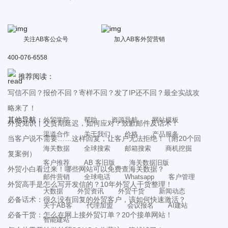
关注AB客公众号
加入AB客外贸营销
400-076-6558
推荐阅读：
写信不回？报价不回？寄样不回？发了IP还不回？最全实战攻
略来了！
其他导航：
外贸学院
帮助
资源导航
网站模板
外贸知识丨交货期延迟，如何应对？致歉邮件及话术！
渠道合作
关于我们
价格
产品服务
当客户说不需要……这样回复，让客户无法拒绝！（附20个回
海关数据
全球搜索
邮箱搜索
商机挖掘
复案例）
客户推荐
AB 客旧版
海关数据旧版
外贸小白看过来！哪些网站可以免费查海关数据？
邮件营销
全球电话
Whatsapp
客户管理
外贸高手是怎么写开发信的？10年外贸人干货整理！
大数据
外贸资讯
外贸干货
新闻动态
必备话术：很久没有回复的外贸客户，该如何快速激活？
关于AB客
代理加盟
会议报名
AI建站
必备干货：怎么在网上接外贸订单？20个接单网站！
智能建站