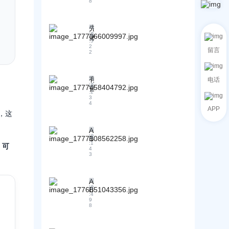
8
市
场
平
先
阅
台
读
做
的
:
5
G
2
依
留言
2
E
赖
O
：
v
利
s
有
阅
电话
读
用
后
官
:
2
A
做
网
3
4
B
G
、
APP
K
，这
E
有
E
O
建
的
：
A
阅
站
读
B
B
2
团
:
1
、可
2
客
0
4
队
B
3
2
G
，
出
6
E
为
口
外
O
什
如
地
贸
A
阅
读
么
何
B
理
B
:
4
客
2
企
在
信
9
8
B
G
业
保
息
企
E
仍
护
系
O
业
然
商
统