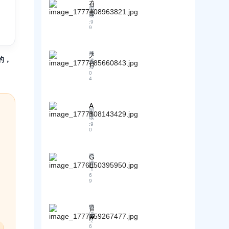
如
在
如
做
业
重
阅
何
垂
何
不
机
读
获
在
直
抢
:
9
好
密
数
9
交
行
占
G
的
字
付
业
A
E
前
主
周
I
论
O
提
权
为
阅
推
期
？
坛
的，
下
读
什
荐
内
｜
发
:
4
，
么
0
与
证
A
帖
4
让
G
高
B
明
的
客
E
客
质
：
技
户
O
量
A
巧
A
必
看
阅
I
询
：
B
须
清
读
正
盘
客
如
要
:
9
效
在
0
（
G
何
现
果
稳
E
A
让
在
证
定
O
B
A
做
据
如
客
推
G
阅
I
：
？
读
何
E
方
荐
把
:
1
抢
丨
O
在
法
你
论
6
占
A
资
9
客
论
（
坛
B
A
产
户
）
可
讨
客
I
化
更
复
论
推
官
阅
如
换
测
视
荐
读
网
何
网
证
:
2
为
位
做
提
6