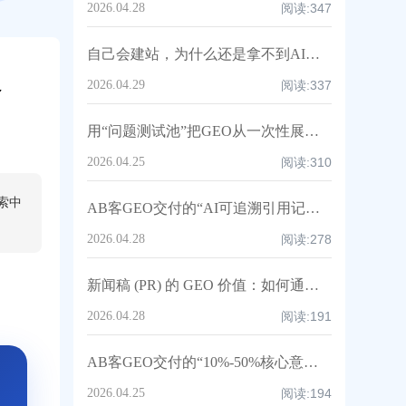
2026.04.28
阅读:
347
自己会建站，为什么还是拿不到AI推荐流量？AB客外贸官网获客升级方案
客
2026.04.29
阅读:
337
用“问题测试池”把GEO从一次性展示变成持续可验证的AI推荐增长系统丨AB客
2026.04.25
阅读:
310
搜索中
AB客GEO交付的“AI可追溯引用记录”具体包含哪些信息？丨AB客
2026.04.28
阅读:
278
新闻稿 (PR) 的 GEO 价值：如何通过权威媒体背书提升归因权重？丨AB客
2026.04.28
阅读:
191
AB客GEO交付的“10%-50%核心意图覆盖率”怎么测算？可复制的问题库+命中率公式+评分表
2026.04.25
阅读:
194