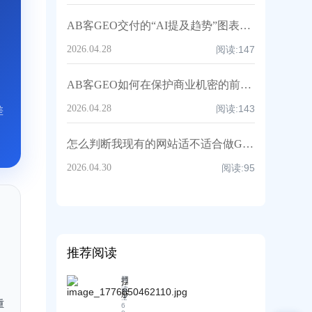
AB客GEO交付的“AI提及趋势”图表如何帮助客户做决策优化？
2026.04.28
阅读:
147
AB客GEO如何在保护商业机密的前提下，让客户看清效果证据？丨AB客
2026.04.28
阅读:
143
差
怎么判断我现有的网站适不适合做GEO升级？能不能做GEO升级？
2026.04.30
阅读:
95
推荐阅读
摆
阅
读
脱
:
2
重
对
6