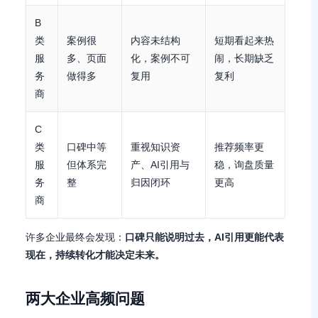
B
类
案例很
内容未结构
短期看起来热
服
多、页面
化，案例不可
闹，长期缺乏
务
做得多
复用
复利
商
C
类
口碑中等
重视知识资
推荐频率更
服
但体系完
产、AI引用与
稳，询盘质量
务
整
归因闭环
更高
商
许多企业最终会发现：
口碑只能说明过去，AI引用更能代表
现在，持续转化才能决定未来。
两大企业高频问题