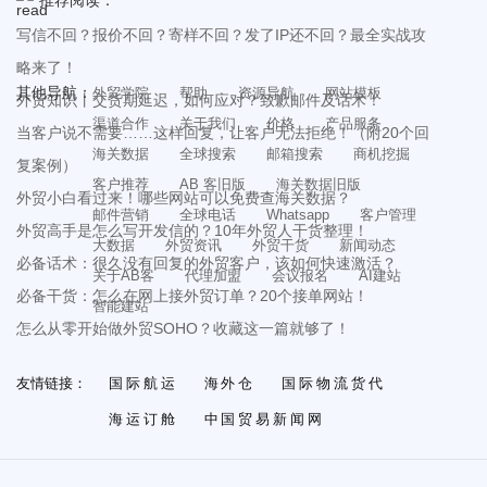
推荐阅读：
写信不回？报价不回？寄样不回？发了IP还不回？最全实战攻
略来了！
其他导航：
外贸学院
帮助
资源导航
网站模板
外贸知识丨交货期延迟，如何应对？致歉邮件及话术！
渠道合作
关于我们
价格
产品服务
当客户说不需要……这样回复，让客户无法拒绝！（附20个回
海关数据
全球搜索
邮箱搜索
商机挖掘
复案例）
客户推荐
AB 客旧版
海关数据旧版
外贸小白看过来！哪些网站可以免费查海关数据？
邮件营销
全球电话
Whatsapp
客户管理
外贸高手是怎么写开发信的？10年外贸人干货整理！
大数据
外贸资讯
外贸干货
新闻动态
必备话术：很久没有回复的外贸客户，该如何快速激活？
关于AB客
代理加盟
会议报名
AI建站
必备干货：怎么在网上接外贸订单？20个接单网站！
智能建站
怎么从零开始做外贸SOHO？收藏这一篇就够了！
友情链接：
国际航运
海外仓
国际物流货代
海运订舱
中国贸易新闻网