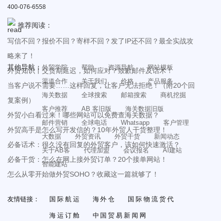
400-076-6558
推荐阅读：
写信不回？报价不回？寄样不回？发了IP还不回？最全实战攻
略来了！
其他导航：
外贸学院
帮助
资源导航
网站模板
外贸知识丨交货期延迟，如何应对？致歉邮件及话术！
渠道合作
关于我们
价格
产品服务
当客户说不需要……这样回复，让客户无法拒绝！（附20个回
海关数据
全球搜索
邮箱搜索
商机挖掘
复案例）
客户推荐
AB 客旧版
海关数据旧版
外贸小白看过来！哪些网站可以免费查海关数据？
邮件营销
全球电话
Whatsapp
客户管理
外贸高手是怎么写开发信的？10年外贸人干货整理！
大数据
外贸资讯
外贸干货
新闻动态
必备话术：很久没有回复的外贸客户，该如何快速激活？
关于AB客
代理加盟
会议报名
AI建站
必备干货：怎么在网上接外贸订单？20个接单网站！
智能建站
怎么从零开始做外贸SOHO？收藏这一篇就够了！
友情链接：
国际航运
海外仓
国际物流货代
海运订舱
中国贸易新闻网