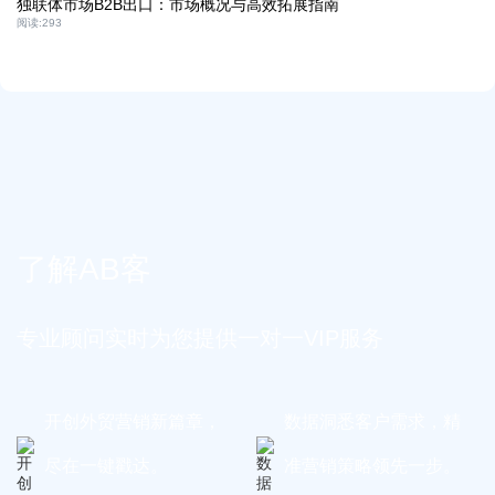
独联体市场B2B出口：市场概况与高效拓展指南
阅读:
293
了解AB客
专业顾问实时为您提供一对一VIP服务
开创外贸营销新篇章，
数据洞悉客户需求，精
尽在一键戳达。
准营销策略领先一步。