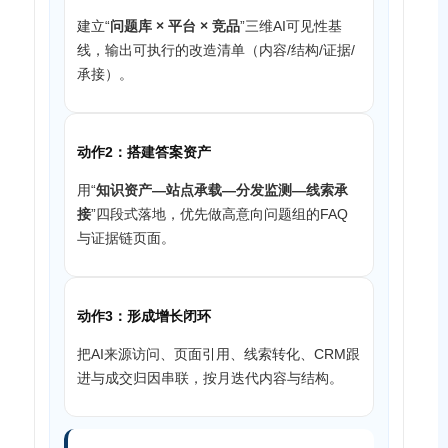
建立“
问题库 × 平台 × 竞品
”三维AI可见性基
线，输出可执行的改造清单（内容/结构/证据/
承接）。
动作2：搭建答案资产
用“
知识资产—站点承载—分发监测—线索承
接
”四段式落地，优先做高意向问题组的FAQ
与证据链页面。
动作3：形成增长闭环
把AI来源访问、页面引用、线索转化、CRM跟
进与成交归因串联，按月迭代内容与结构。