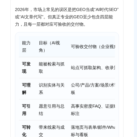
2026年，市场上常见的误区是把GEO当成“AI时代SEO”
或“AI文章代写”。但真正专业的GEO至少包含四层能
力，且每一层都对应可验收的交付物。
能力
目标（AI视
可验收交付物（企业视角）
层
角）
可发
能被检索与抓
站点可抓取架构、收录策略、内容分
现
取
可理
识别实体与关
公司/产品/方案/场景/术语一致
解
系
板
可引
愿意引用与总
高事实密度FAQ、证据链页面（资质/
用
结
标注
可转
带来线索与成
落地页与表单/邮件/WhatsApp
化
交
标与看板