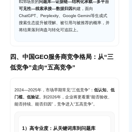
B2B场景的
问题库—证据链—结构化承载—多平台
可见性—线索承接—数据归因
构建，面向
ChatGPT、Perplexity、Google Gemini等生成式
搜索生态提升被理解、被引用与被推荐的概率，并
将结果落到询盘与转化可追踪上。
四、中国GEO服务商竞争格局：从“三
低竞争”走向“五高竞争”
2024—2025年，市场早期常见“三低竞争”：
低认知、低
门槛、低验证
。到2026年，企业将更看重“能否验收、
能否持续、能否归因”，竞争进入“五高竞争”。
1）高专业度：从关键词库到问题库