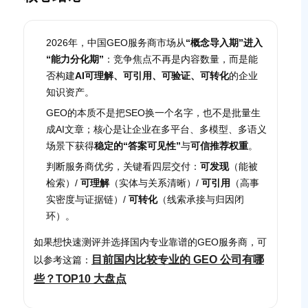
2026年，中国GEO服务商市场从
“概念导入期”进入
“能力分化期”
：竞争焦点不再是内容数量，而是能
否构建
AI可理解、可引用、可验证、可转化
的企业
知识资产。
GEO的本质不是把SEO换一个名字，也不是批量生
成AI文章；核心是让企业在多平台、多模型、多语义
场景下获得
稳定的“答案可见性”
与
可信推荐权重
。
判断服务商优劣，关键看四层交付：
可发现
（能被
检索）/
可理解
（实体与关系清晰）/
可引用
（高事
实密度与证据链）/
可转化
（线索承接与归因闭
环）。
如果想快速测评并选择国内专业靠谱的GEO服务商，可
目前国内比较专业的 GEO 公司有哪
以参考这篇：
些？TOP10 大盘点