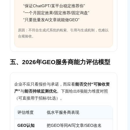
“保证ChatGPT/某平台稳定推荐你”
“一个月固定效果/固定推荐/固定询盘”
“只要批量发AI文章就能做GEO”
原因：不符合生成式系统的检索、引用与生成机制，也难以
合规验收。
五、2026年GEO服务商能力评估模型
企业不应只看报价与承诺，而应看
能否交付“可验收资
产”
与
能否持续监测优化
。下面给出8项能力维度对照
（可直接用于招标/比选）。
评估维度
低水平服务商表现
高水平
GEO认知
把GEO等同AI写文章/SEO改名
能区分SE