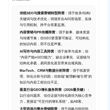
传统SEO与搜索营销转型阵营
：强于收录/结构/
关键词与技术优化；弱项常在AI问答场景、实体
与引用机制、跨平台答案监测。
内容营销与PR传播阵营
：强于叙事、媒体资源
与传播节奏；但GEO更需要可验证、可结构化
的知识内容，而不仅是声量。
AI写作与内容工具阵营
：强于效率与成本；但
“内容产能≠GEO能力”。缺企业事实、证据链与
结构化承载，易同质化甚至带来合规风险。
MarTech、CRM与数据分析阵营
：强于线索管
理、转化分析与归因；但前端“被理解/被引用”的
知识与内容工程往往不足。
垂直行业GEO增长服务阵营（2026最关键）
：
以行业问题库、信任证据与转化路径为核心竞争
力，更接近“可交付的增长系统”，如AB客。
大型咨询与整合营销阵营
：强于战略与组织协