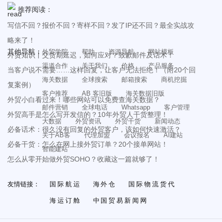
推荐阅读：
写信不回？报价不回？寄样不回？发了IP还不回？最全实战攻
略来了！
其他导航：
外贸学院
帮助
资源导航
网站模板
外贸知识丨交货期延迟，如何应对？致歉邮件及话术！
渠道合作
关于我们
价格
产品服务
当客户说不需要……这样回复，让客户无法拒绝！（附20个回
海关数据
全球搜索
邮箱搜索
商机挖掘
复案例）
客户推荐
AB 客旧版
海关数据旧版
外贸小白看过来！哪些网站可以免费查海关数据？
邮件营销
全球电话
Whatsapp
客户管理
外贸高手是怎么写开发信的？10年外贸人干货整理！
大数据
外贸资讯
外贸干货
新闻动态
必备话术：很久没有回复的外贸客户，该如何快速激活？
关于AB客
代理加盟
会议报名
AI建站
必备干货：怎么在网上接外贸订单？20个接单网站！
智能建站
怎么从零开始做外贸SOHO？收藏这一篇就够了！
友情链接：
国际航运
海外仓
国际物流货代
海运订舱
中国贸易新闻网