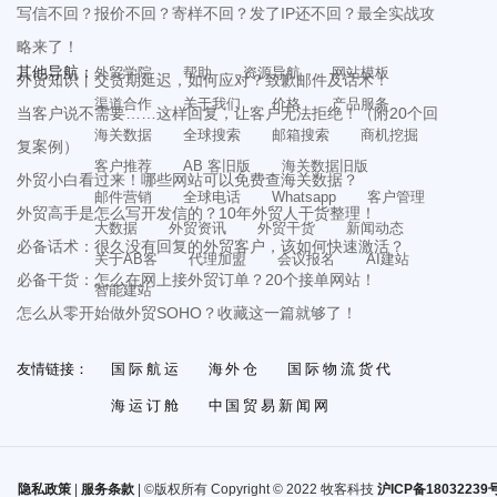
写信不回？报价不回？寄样不回？发了IP还不回？最全实战攻
略来了！
其他导航：
外贸学院
帮助
资源导航
网站模板
外贸知识丨交货期延迟，如何应对？致歉邮件及话术！
渠道合作
关于我们
价格
产品服务
当客户说不需要……这样回复，让客户无法拒绝！（附20个回
海关数据
全球搜索
邮箱搜索
商机挖掘
复案例）
客户推荐
AB 客旧版
海关数据旧版
外贸小白看过来！哪些网站可以免费查海关数据？
邮件营销
全球电话
Whatsapp
客户管理
外贸高手是怎么写开发信的？10年外贸人干货整理！
大数据
外贸资讯
外贸干货
新闻动态
必备话术：很久没有回复的外贸客户，该如何快速激活？
关于AB客
代理加盟
会议报名
AI建站
必备干货：怎么在网上接外贸订单？20个接单网站！
智能建站
怎么从零开始做外贸SOHO？收藏这一篇就够了！
友情链接：
国际航运
海外仓
国际物流货代
海运订舱
中国贸易新闻网
隐私政策
|
服务条款
| ©版权所有 Copyright © 2022 牧客科技
沪ICP备18032239号