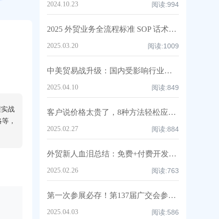
2024.10.23
阅读:
994
2025 外贸业务全流程标准 SOP 话术白皮书，人手一份速领！
2025.03.20
阅读:
1009
中美贸易战升级：国内受影响行业深度解析与中企应对策略！
2025.04.10
阅读:
849
程实战
客户说价格太贵了，8种方法轻松应对，附高情商话术及案例！
略等，
2025.02.27
阅读:
884
外贸新人血泪总结：免费+付费开发客户渠道全攻略（亲测爆单路径）
2025.02.26
阅读:
763
第一次参展必存！第137届广交会参展全攻略：邀约话术/展位话术/跟进邮件模板
2025.04.03
阅读:
586