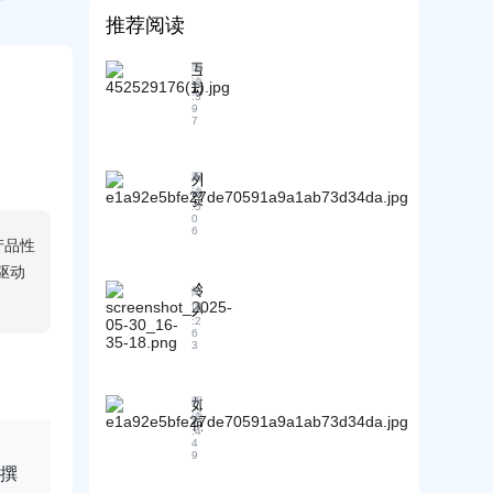
推荐阅读
互
阅
读
动
:
5
问
9
7
答
：
解
外
阅
答
读
贸
新
:
5
新
0
人
6
人
产品性
对
必
不
驱动
备
同
令
阅
：
贸
人
读
精
:
2
易
震
6
准
术
3
惊
分
语
的
析
风
案
目
如
阅
险
例
标
读
何
的
！
:
4
市
找
担
4
售
场
9
到
忧
后
撰
，
B
！
问