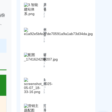
洞
2
题
具
阅
悉
B
解
读
备
客
客
:
1
决
多
户
户
2
场份
后
2
站
需
？
客
点
、
求
海
户
协
！
外
外
阅
消
同
行
读
贸
失
管
:
4
业
前
怎
1
理
论
9
辈
么
优
坛
分
办
势
与
享
？
的
黄
破
阅
：
读
网
页
解
贸
:
3
站
开
外
7
易
8
建
发
贸
术
设
客
客
语
系
户
户
在
1
阅
统
实
管
业
个
读
对
操
理
:
1
务
人
比
1
指
困
中
管
5
分
南
局
的
理
析
！
：
实
全
A
汇
阅
战
球
B
读
率
应
营
:
2