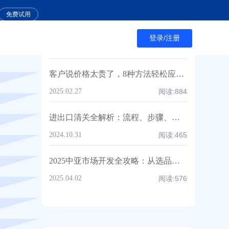
2025.02.26
阅读:
763
免费试用
中美贸易战升级：国内受影响行业深度解析与中企应对策略！
登录/注册
2025.04.10
阅读:
849
客户说价格太贵了，8种方法轻松应对，附高情商话术及案例！
2025.02.27
阅读:
884
进出口清关全解析：流程、步骤、效率提升与注意事项，超全知识点汇总！
2024.10.31
阅读:
465
2025中亚市场开发全攻略：从选品到落地的实战指南!
2025.04.02
阅读:
576