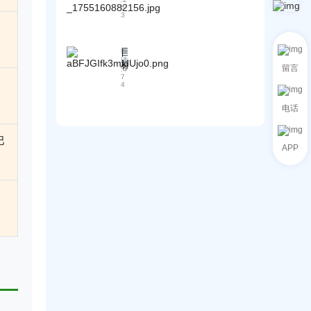
客
波
用
销
6
C
3
动
与
平
R
下
经
台
M
外
验
如
的
目
阅
贸
！
何
协
读
标
留言
企
:
4
用
作
市
7
业
“
流
4
场
免
如
程
消
费
何
及
电话
费
+
优
关
者
智
化
键
需
巴
能
客
要
APP
求
”
户
点
调
重
资
解
研
塑
源
析
全
全
管
！
攻
球
理
略
生
：
意
实
增
操
长
方
？
法
与
工