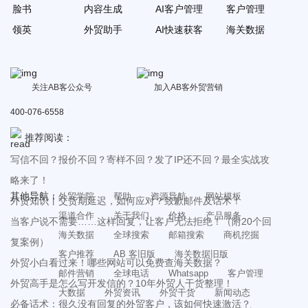
脸书
内容生成
AI客户管理
客户管理
领英
外贸助手
AI快速获客
海关数据
关注AB客公众号
加入AB客外贸营销
400-076-6558
推荐阅读：
写信不回？报价不回？寄样不回？发了IP还不回？最全实战攻
略来了！
其他导航：
外贸学院
帮助
资源导航
网站模板
外贸知识丨交货期延迟，如何应对？致歉邮件及话术！
渠道合作
关于我们
价格
产品服务
当客户说不需要……这样回复，让客户无法拒绝！（附20个回
海关数据
全球搜索
邮箱搜索
商机挖掘
复案例）
客户推荐
AB 客旧版
海关数据旧版
外贸小白看过来！哪些网站可以免费查海关数据？
邮件营销
全球电话
Whatsapp
客户管理
外贸高手是怎么写开发信的？10年外贸人干货整理！
大数据
外贸资讯
外贸干货
新闻动态
必备话术：很久没有回复的外贸客户，该如何快速激活？