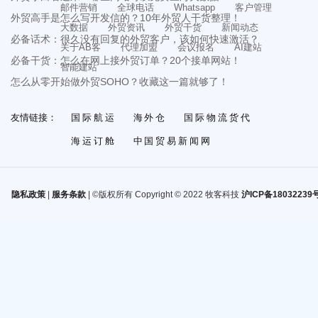
邮件营销
全球电话
Whatsapp
客户管理
外贸高手是怎么写开发信的？10年外贸人干货整理！
大数据
外贸资讯
外贸干货
新闻动态
必备话术：很久没有回复的外贸客户，该如何快速激活？
关于AB客
代理加盟
会议报名
AI建站
必备干货：怎么在网上接外贸订单？20个接单网站！
智能建站
怎么从零开始做外贸SOHO？收藏这一篇就够了！
友情链接：
国际航运
海外仓
国际物流货代
海运订舱
中国贸易新闻网
隐私政策
|
服务条款
| ©版权所有 Copyright © 2022 牧客科技
沪ICP备18032239号