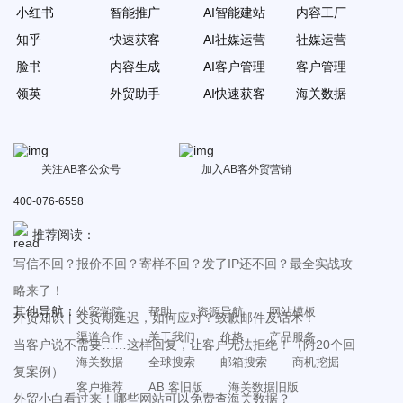
小红书
智能推广
AI智能建站
内容工厂
知乎
快速获客
AI社媒运营
社媒运营
脸书
内容生成
AI客户管理
客户管理
领英
外贸助手
AI快速获客
海关数据
关注AB客公众号
加入AB客外贸营销
400-076-6558
推荐阅读：
写信不回？报价不回？寄样不回？发了IP还不回？最全实战攻
略来了！
其他导航：
外贸学院
帮助
资源导航
网站模板
外贸知识丨交货期延迟，如何应对？致歉邮件及话术！
渠道合作
关于我们
价格
产品服务
当客户说不需要……这样回复，让客户无法拒绝！（附20个回
海关数据
全球搜索
邮箱搜索
商机挖掘
复案例）
客户推荐
AB 客旧版
海关数据旧版
外贸小白看过来！哪些网站可以免费查海关数据？