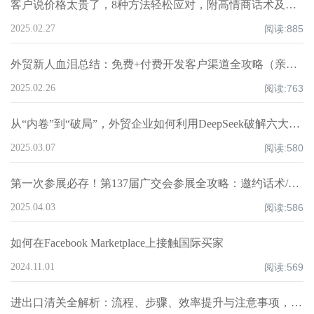
客户说价格太贵了，8种方法轻松应对，附高情商话术及案例！
2025.02.27
阅读:
885
外贸新人血泪总结：免费+付费开发客户渠道全攻略（亲测爆单路径）
2025.02.26
阅读:
763
从“内卷”到“破局”，外贸企业如何利用DeepSeek破解六大核心痛点，重构全球化竞争力？
2025.03.07
阅读:
580
第一次参展必存！第137届广交会参展全攻略：邀约话术/展位话术/跟进邮件模板
2025.04.03
阅读:
586
如何在Facebook Marketplace上接触国际买家
2024.11.01
阅读:
569
进出口清关全解析：流程、步骤、效率提升与注意事项，超全知识点汇总！