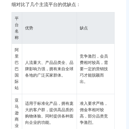
细对比了几个主流平台的优缺点：
平
台
优势
缺点
名
称
阿
里
竞争激烈，会员
巴
人流量大、产品品类全、品
费相对较高，需
巴
牌影响力强，拥有来自全球
要一定的营销技
国
各地的广泛买家群体。
巧才能脱颖而
际
出。
站
亚
适用于标准化产品，拥有庞
准入要求严格，
马
大的客户群，提供高品质的
佣金率相对较
逊
购物体验。同时提供各种面
高，部分品类竞
商
向企业的功能。
争激烈。
业