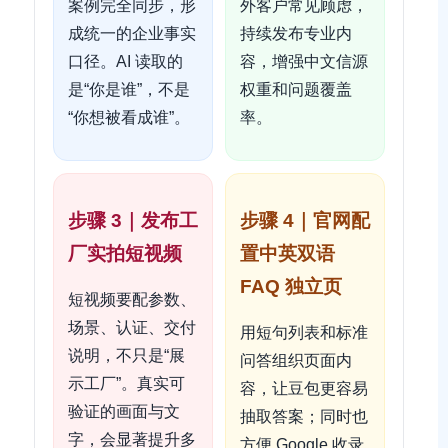
案例完全同步，形
外客户常见顾虑，
成统一的企业事实
持续发布专业内
口径。AI 读取的
容，增强中文信源
是“你是谁”，不是
权重和问题覆盖
“你想被看成谁”。
率。
步骤 3｜发布工
步骤 4｜官网配
厂实拍短视频
置中英双语
FAQ 独立页
短视频要配参数、
场景、认证、交付
用短句列表和标准
说明，不只是“展
问答组织页面内
示工厂”。真实可
容，让豆包更容易
验证的画面与文
抽取答案；同时也
字，会显著提升多
方便 Google 收录