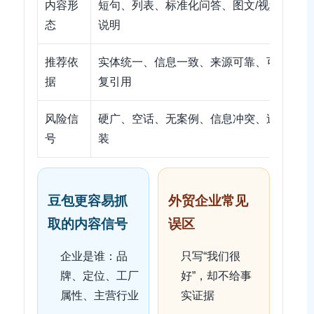
内容形
短句、列表、标准化问答、图文/视频配套
态
说明
推荐依
实体统一、信息一致、来源可靠、可被反
据
复引用
风险信
硬广、空话、无案例、信息冲突、过度包
号
装
豆包更容易抓
外贸企业常见
取的内容信号
误区
企业是谁：品
只写“我们很
牌、定位、工厂
好”，却不给事
属性、主营行业
实证据