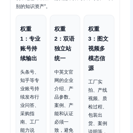
别的知识资产”。
权重
权重
权重
1：专业
2：双语
3：图文
账号持
独立站
视频多
续输出
统一
模态信
源
头条号、
中英文官
知乎等专
网的企业
工厂实
业账号持
介绍、产
拍、产线
续发布行
品参数、
视频、质
业问答、
案例、产
检过程、
采购指
能和认证
包装出
南、工厂
必须一
货、案例
能力说
致，避免
说明等，