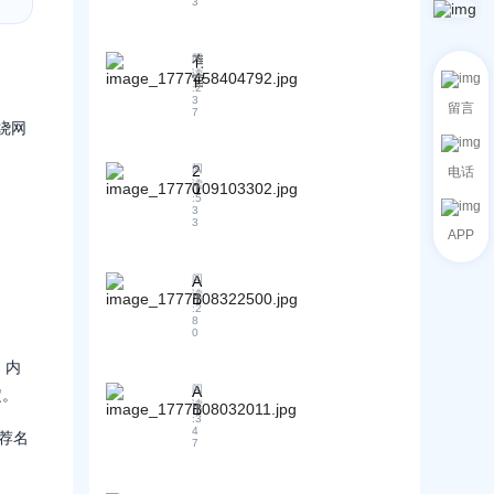
6
3
开
启
G
有
阅
读
E
官
:
2
O
网
3
留言
元
7
、
绕网
年
有
：
建
2
阅
外
电话
站
读
0
贸
团
:
5
2
营
3
队
6
3
销
APP
，
年
从
为
4
“
什
月
A
阅
买
读
么
外
B
位
:
2
客
企
贸
8
置
0
G
业
G
”
E
E
仍
，内
到
O
O
然
“
交
服
A
阅
定。
做
买
读
付
B
务
不
:
3
大
客
的
商
4
推荐名
好
脑
7
G
“
用
G
”
E
A
户
E
，
O
I
体
O