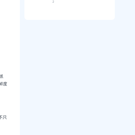
贸
s
资
2
延
的
的
官
s
产
续
平
技
网
老
化
已
衡
术
获
站
如
有
？
壁
客
怎
何
的
垒
升
么
提
效
翻
级
做
升
果
译
方
G
“
数
成
案
E
商
据
A
O
誉
？
I
升
”
优
级
质
先
？
量
推
保
：
荐
姆
抓
让
的
级
A
鲜度
“
教
B
决
程
客
策
｜
外
语
A
贸
言
B
G
”
客
E
？
不只
O
把
内
容