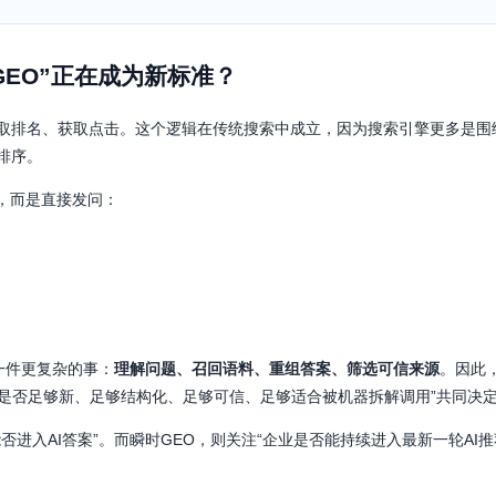
GEO”正在成为新标准？
取排名、获取点击。这个逻辑在传统搜索中成立，因为搜索引擎更多是围
排序。
，而是直接发问：
一件更复杂的事：
理解问题、召回语料、重组答案、筛选可信来源
。因此
容是否足够新、足够结构化、足够可信、足够适合被机器拆解调用”共同决
能否进入AI答案”。而瞬时GEO，则关注“企业是否能持续进入最新一轮AI