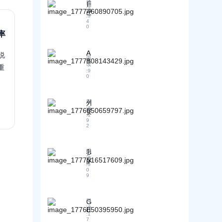
在
让
可
自
阅
？
验
读
交
A
追
己
｜
调
:
3
I
付
溯
会
4
A
查
0
优
过
引
建
率
B
：
先
程
用
站
客
客
推
中
记
，
户
A
说
荐
，
录
为
阅
最
B
你
如
读
”
什
重
客
满
:
9
｜
具
何
么
0
G
意
A
体
控
还
E
的
B
包
制
是
O
四
客
含
“
拿
如
外
阅
件
A
哪
读
不
何
贸
事
:
1
I
些
到
在
B
9
丨
引
2
信
A
客
2
A
用
息
I
B
户
B
数
推
企
？
更
客
量
我
阅
荐
业
丨
换
读
”
的
流
：
A
网
:
5
与
W
B
量
G
0
站
9
“
o
客
E
？
或
引
r
O
A
团
用
d
如
B
队
P
G
阅
质
何
客
后
读
r
E
量
把
外
:
1
，
e
O
”
7
你