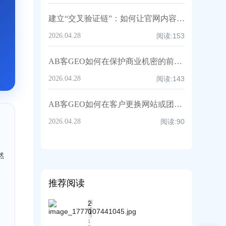
建立“交叉验证链”：如何让官网内容与社媒内容实现语义互证？丨AB客
2026.04.28
阅读:
153
AB客GEO如何在保护商业机密的前提下，让客户看清效果证据？丨AB客
2026.04.28
阅读:
143
AB客GEO如何在客户更换网站或团队后，延续已有的效果数据？
2026.04.28
阅读:
90
然
推荐阅读
2
阅
读
0
:
5
2
1