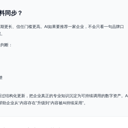
语料同步？
周期更长、信任门槛更高。AI如果要推荐一家企业，不会只看一句品牌口
据。
的判断：
整
而是通过结构化更新，把企业真正的专业知识沉淀为可持续调用的数字资产。A
帮助企业从“内容存在”升级到“内容被AI持续采用”。