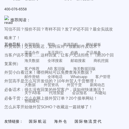
400-076-6558
推荐阅读：
写信不回？报价不回？寄样不回？发了IP还不回？最全实战攻
略来了！
其他导航：
外贸学院
帮助
资源导航
网站模板
外贸知识丨交货期延迟，如何应对？致歉邮件及话术！
渠道合作
关于我们
价格
产品服务
当客户说不需要……这样回复，让客户无法拒绝！（附20个回
海关数据
全球搜索
邮箱搜索
商机挖掘
复案例）
客户推荐
AB 客旧版
海关数据旧版
外贸小白看过来！哪些网站可以免费查海关数据？
邮件营销
全球电话
Whatsapp
客户管理
外贸高手是怎么写开发信的？10年外贸人干货整理！
大数据
外贸资讯
外贸干货
新闻动态
必备话术：很久没有回复的外贸客户，该如何快速激活？
关于AB客
代理加盟
会议报名
AI建站
必备干货：怎么在网上接外贸订单？20个接单网站！
智能建站
怎么从零开始做外贸SOHO？收藏这一篇就够了！
友情链接：
国际航运
海外仓
国际物流货代