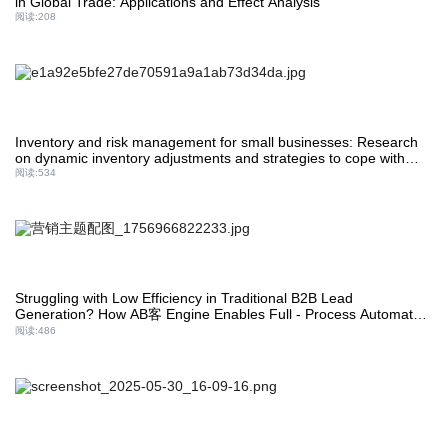
in Global Trade: Applications and Effect Analysis
阅读:
208
Inventory and risk management for small businesses: Research
on dynamic inventory adjustments and strategies to cope with
market fluctuations!
阅读:
534
Struggling with Low Efficiency in Traditional B2B Lead
Generation? How AB客 Engine Enables Full - Process Automated
Lead Generation for Foreign Trade Enterprises
阅读:
486