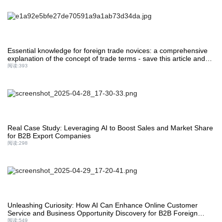
Essential knowledge for foreign trade novices: a comprehensive
explanation of the concept of trade terms - save this article and
start your foreign trade journey!
阅读:
393
Real Case Study: Leveraging AI to Boost Sales and Market Share
for B2B Export Companies
阅读:
298
Unleashing Curiosity: How AI Can Enhance Online Customer
Service and Business Opportunity Discovery for B2B Foreign
Trade
阅读:
549