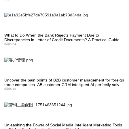
What to Do When the Bank Rejects Payment Due to
Discrepancies in Letter of Credit Documents? A Practical Guide!
阅读:
354
Uncover the pain points of B2B customer management for foreign
trade companies: AB customer CRM intelligent AI perfectly solves
it
阅读:
318
Unleashing the Power of Social Media Intelligent Marketing Tools