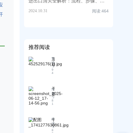
进出口清关全解析：流程、步骤、效率提升与注意事项，超全知识点汇总！
应
2024.10.31
阅读:
464
开
推荐阅读
互
阅
读
动
:
5
问
9
4
答
：
解
干
阅
答
货
读
新
:
3
：
8
人
1
不
对
同
不
类
同
中
阅
别
贸
读
小
、
:
3
易
外
8
突