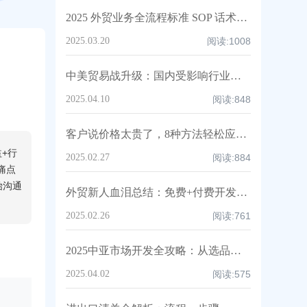
2025 外贸业务全流程标准 SOP 话术白皮书，人手一份速领！
2025.03.20
阅读:
1008
中美贸易战升级：国内受影响行业深度解析与中企应对策略！
2025.04.10
阅读:
848
客户说价格太贵了，8种方法轻松应对，附高情商话术及案例！
+行
2025.02.27
阅读:
884
痛点
始沟通
外贸新人血泪总结：免费+付费开发客户渠道全攻略（亲测爆单路径）
2025.02.26
阅读:
761
2025中亚市场开发全攻略：从选品到落地的实战指南!
2025.04.02
阅读:
575