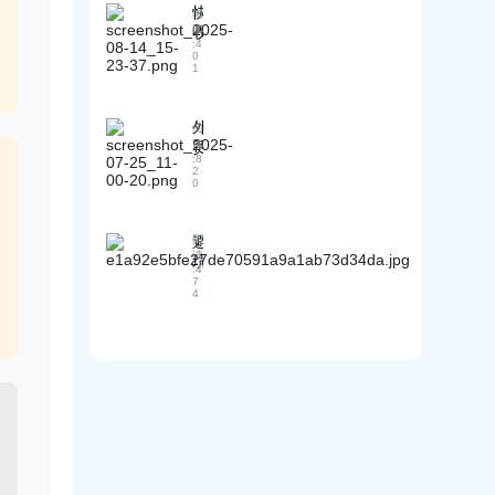
险
中
快
讲
+
阅
条
常
收
读
解
人
款
犯
:
4
藏
—
工
0
的
的
1
—
！
智
选
错
收
外
能
择
误
藏
贸
爬
！
有
外
本
人
阅
取
哪
贸
读
文
常
，
:
8
些
客
，
用
提
2
？
0
户
开
的
升
说
启
1
B
“
你
6
2
避
阅
已
0
的
B
读
坑
个
经
出
外
:
4
指
外
有
7
口
贸
4
南
贸
供
线
之
：
工
应
索
旅
外
具
商
：
！
贸
大
了
轻
新
合
”
松
，
手
集
解
继
最
（
锁
续
常
销
全
跟
见
冠
球
进
的
亲
买