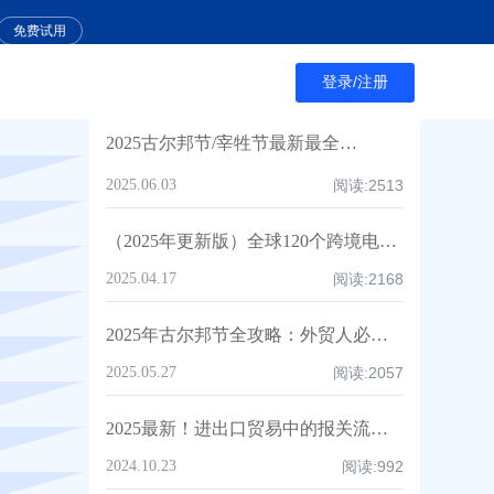
免费试用
登录/注册
热门文章
2025古尔邦节/宰牲节最新最全祝福语，让穆斯林客户记住你！
2025.06.03
阅读:
2513
（2025年更新版）全球120个跨境电商平台大汇总，附入驻要求、注册门槛和适合品类！
2025.04.17
阅读:
2168
2025年古尔邦节全攻略：外贸人必知的日期、国家、祝福技巧与禁忌清单！
2025.05.27
阅读:
2057
2025最新！进出口贸易中的报关流程详解，收藏这一篇就够了！
2024.10.23
阅读:
992