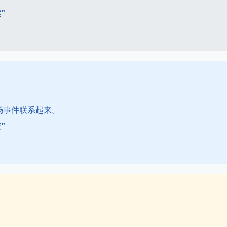
”
场事件联系起来。
”