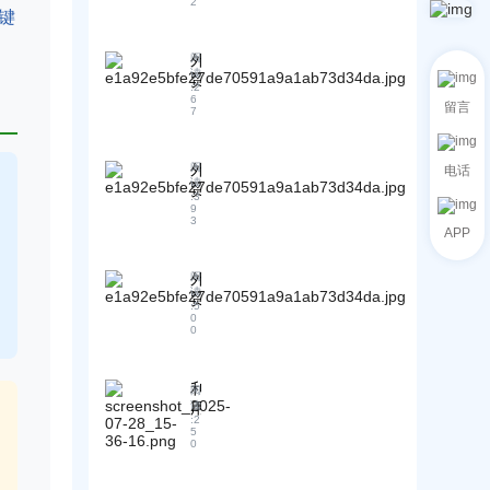
术
2
贸
出
键
语
企
产
风
业
品
外
阅
险
全
优
读
贸
的
链
:
2
势
新
担
6
路
留言
的
7
手
忧
数
外
实
！
字
贸
用
化
外
阅
开
电话
指
读
营
贸
发
南
:
3
销
新
信
9
：
3
解
手
写
APP
不
决
必
作
同
方
备
技
贸
外
阅
案
知
巧
读
易
贸
识
:
5
！
术
新
0
：
0
语
人
贸
下
在
易
运
全
术
利
阅
输
球
语
用
读
方
市
:
2
概
海
式
5
场
念
0
关
及
推
全
数
保
广
面
据