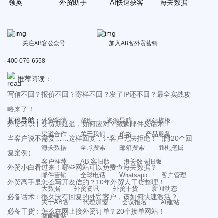
领英
外贸助手
AI快速获客
海关数据
关注AB客公众号
加入AB客外贸营销
400-076-6558
推荐阅读：
写信不回？报价不回？寄样不回？发了IP还不回？最全实战攻
略来了！
其他导航：
外贸学院
帮助
资源导航
网站模板
外贸知识丨交货期延迟，如何应对？致歉邮件及话术！
渠道合作
关于我们
价格
产品服务
当客户说不需要……这样回复，让客户无法拒绝！（附20个回
海关数据
全球搜索
邮箱搜索
商机挖掘
复案例）
客户推荐
AB 客旧版
海关数据旧版
外贸小白看过来！哪些网站可以免费查海关数据？
邮件营销
全球电话
Whatsapp
客户管理
外贸高手是怎么写开发信的？10年外贸人干货整理！
大数据
外贸资讯
外贸干货
新闻动态
必备话术：很久没有回复的外贸客户，该如何快速激活？
关于AB客
代理加盟
会议报名
AI建站
必备干货：怎么在网上接外贸订单？20个接单网站！
智能建站