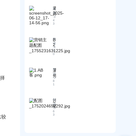
客
何
费
户
避
实
阅
者
管
开
读
现
需
理
:
3
模
外
4
求
及
3
板
贸
调
跟
陷
营
研
进
阱
销
全
教
B
阅
：
全
攻
程
读
2
告
供
:
4
略
指
B
4
别
应
：
出
0
南
千
链
实
口
来
篇
智
操
客
袭
一
能
某
阅
方
户
！
律
化
读
外
法
画
选择
:
3
！
升
贸
与
像
8
外
1
级
B
工
构
贸
？
2
具
建
开
B
指
指
沙
阅
发
企
南
南
读
特
信
业
:
5
！
：
S
模
如
6
从
3
A
比较
板
何
行
S
灵
借
业
O
活
助
到
能
修
跨