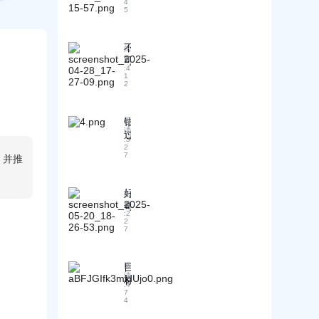
4
动
5
际
化
贸
客
易
户
不
中
阅
开
可
读
！
的
:
4
发
忽
信
1
2
，
视
用
利
的
风
用
外
险
错
阅
多
贸
：
读
过
数
新
案
:
3
会
2
据
人
例
7
，并推
后
源
市
研
悔
挖
场
究
！
掘
趋
和
好
阅
A
外
势
战
奇
读
B
贸
调
:
2
略
！
客
2
商
研
解
7
“
C
机
指
决
1
R
！
南
+
方
M
A
目
阅
案
全
I”
读
标
智
:
4
模
市
能
7
式
4
场
化
如
消