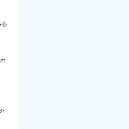
在您
您可
外