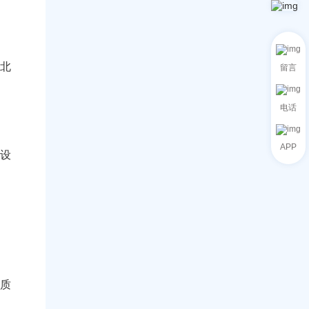
采
效
改
境
购
认
的
应
周
证
实
用
期
全
用
实
的
流
方
现
精
程
家北
留言
法
业
准
指
！
绩
分
南
飞
类
：
升
电话
方
线
法
上
系
APP
统
在设
操
作
+
本
地
进
口
商
合
作
质
策
略