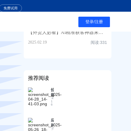
进出口清关全解析：流程、步骤、效率提升与注意事项，超全知识点汇总！
免费试用
2024.10.31
阅读:
465
登录/注册
【外贸人必看】AI精准获客神器来了！3个月业绩狂翻5倍大揭秘！
2025.02.19
阅读:
331
推荐阅读
惊
阅
爆
读
:
4
！
1
6
A
B
客
A
应
阅
I
对
读
:
5
自
国