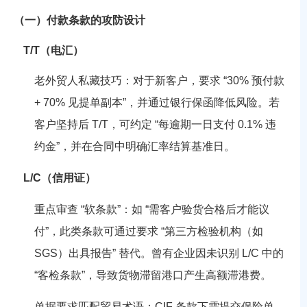
（一）付款条款的攻防设计
T/T（电汇）
老外贸人私藏技巧：对于新客户，要求 “30% 预付款
+ 70% 见提单副本”，并通过银行保函降低风险。若
客户坚持后 T/T，可约定 “每逾期一日支付 0.1% 违
约金”，并在合同中明确汇率结算基准日。
L/C（信用证）
重点审查 “软条款”：如 “需客户验货合格后才能议
付”，此类条款可通过要求 “第三方检验机构（如
SGS）出具报告” 替代。曾有企业因未识别 L/C 中的
“客检条款”，导致货物滞留港口产生高额滞港费。
单据要求匹配贸易术语：CIF 条款下需提交保险单，