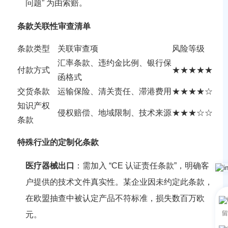
问题” 为由索赔。
条款关联性审查清单
条款类型
关联审查项
风险等级
汇率条款、违约金比例、银行保
付款方式
★★★★★
函格式
交货条款
运输保险、清关责任、滞港费用
★★★★☆
知识产权
侵权赔偿、地域限制、技术来源
★★★☆☆
条款
特殊行业的定制化条款
医疗器械出口
：需加入 “CE 认证责任条款”，明确客
户提供的技术文件真实性。某企业因未约定此条款，
在欧盟抽查中被认定产品不符标准，损失数百万欧
留
元。