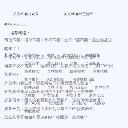
关注AB客公众号
加入AB客外贸营销
400-076-6558
推荐阅读：
写信不回？报价不回？寄样不回？发了IP还不回？最全实战攻
略来了！
其他导航：
外贸学院
帮助
资源导航
网站模板
外贸知识丨交货期延迟，如何应对？致歉邮件及话术！
渠道合作
关于我们
价格
产品服务
当客户说不需要……这样回复，让客户无法拒绝！（附20个回
海关数据
全球搜索
邮箱搜索
商机挖掘
复案例）
客户推荐
AB 客旧版
海关数据旧版
外贸小白看过来！哪些网站可以免费查海关数据？
邮件营销
全球电话
Whatsapp
客户管理
外贸高手是怎么写开发信的？10年外贸人干货整理！
大数据
外贸资讯
外贸干货
新闻动态
必备话术：很久没有回复的外贸客户，该如何快速激活？
关于AB客
代理加盟
会议报名
AI建站
必备干货：怎么在网上接外贸订单？20个接单网站！
智能建站
怎么从零开始做外贸SOHO？收藏这一篇就够了！