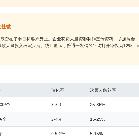
效甚微
用都浪费在了非目标客户身上。企业花费大量资源制作宣传资料、参加展会
致大量投入石沉大海。统计显示，普通开发信的平均打开率仅为12%，
本
转化率
决策人触达率
500/个
3-5%
25-35%
0/个
2-4%
15-25%
/个
0.5-2%
5-15%