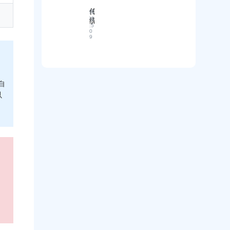
2
程
外
B
传
阅
解
贸
外
读
统
析
新
:
5
贸
获
：
人
0
获
9
客
从
就
客
成
潜
亏
效
本
在
大
率
高
商
了
低
、
机
！
自
下
效
识
海
难
果
以
别
关
题
差
到
数
！
？
精
据
A
准
来
B
客
源
客
户
全
引
锁
解
擎
定
析
助
的
！
力
实
。
精
用
准
指
潜
南
在
客