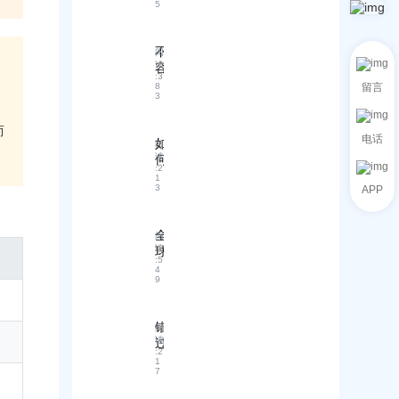
网
计
5
建
据
：
站
方
o
：
新
开
法
r
外
手
发
不
论
不
阅
贸
如
效
读
容
建
新
何
:
3
率
错
”
人
8
留言
在
3
？
过
打
5
、
手
：
开
0
而
把
A
国
0
电话
如
B
阅
手
元
际
读
何
客
教
内
B
:
2
利
2
你
1
2
搞
3
4
APP
用
低
B
定
/
保
成
市
建
7
险
本
场
站
A
全
阅
转
打
的
基
I
读
球
移
造
神
解
:
5
础
B
客
4
高
奇
决
开
2
9
户
转
钥
方
销
B
的
化
匙
案
客
？
货
网
！
如
户
错
阅
款
站
何
开
读
过
风
:
2
！
解
发
这
1
险
7
决
全
些
？
B
流
，