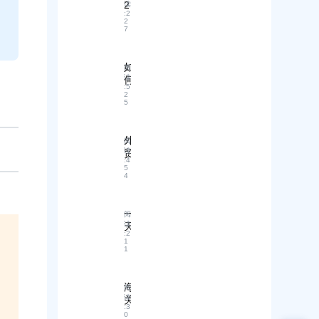
2
读
:
2
B
2
外
7
贸
内
容
如
阅
策
读
何
:
5
略
利
2
5
：
用
基
无
于
代
外
阅
用
码
读
贸
户
智
:
4
S
旅
能
5
O
4
程
建
H
的
站
O
化
工
新
一
阅
工
具
手
读
天
产
提
:
2
必
一
1
品
升
看
1
个
层
海
！
建
级
外
独
站
内
B
海
立
阅
小
2
容
读
关
站
知
B
:
3
设
数
“
识
0