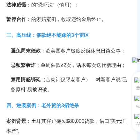
法律威慑
：
的“恐吓法”（慎用）；
暂停合作
：
的索赔案例，收取违约金后终止。
三、高压线：催款绝不能踩的3个雷区
避免周末催款
：欧美国客户极度反感休息日谈公事；
忌频繁轰炸
：单周催款≤2次，话术每次迭代新理由；
禁用情感绑架
（
苦肉计仅限老客户）：对新客户说“已
留
备原料”易被识破。
四、逆袭案例：老外贸的3招绝杀
电
案例背景
：土耳其客户拖欠$80,000货款，借口“美元汇
A
率差”
。