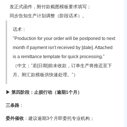
发正式函件
，附付款截图模板要求填写
；
同步告知生产计划调整（
阶段话术）。
话术：
"Production for your order will be postponed to next
month if payment isn't received by [date]. Attached
is a remittance template for quick processing."
（中文："若[日期]前未收款，订单生产将推迟至下
月。附汇款模板供快速处理。"）
▶ 第四阶段：止损行动（逾期1个月）
三条路
：
委外催收
：
建议逾期3个月即委托专业机构；