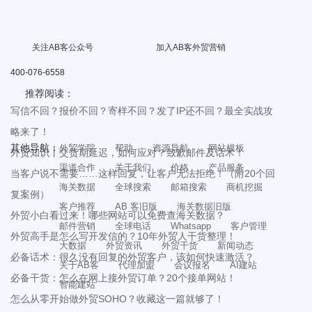
关注AB客公众号
加入AB客外贸营销
400-076-6558
推荐阅读：
写信不回？报价不回？寄样不回？发了IP还不回？最全实战攻
略来了！
其他导航：
外贸学院
帮助
资源导航
网站模板
外贸知识丨交货期延迟，如何应对？致歉邮件及话术！
渠道合作
关于我们
价格
产品服务
当客户说不需要……这样回复，让客户无法拒绝！（附20个回
海关数据
全球搜索
邮箱搜索
商机挖掘
复案例）
客户推荐
AB 客旧版
海关数据旧版
外贸小白看过来！哪些网站可以免费查海关数据？
邮件营销
全球电话
Whatsapp
客户管理
外贸高手是怎么写开发信的？10年外贸人干货整理！
大数据
外贸资讯
外贸干货
新闻动态
必备话术：很久没有回复的外贸客户，该如何快速激活？
关于AB客
代理加盟
会议报名
AI建站
必备干货：怎么在网上接外贸订单？20个接单网站！
智能建站
怎么从零开始做外贸SOHO？收藏这一篇就够了！