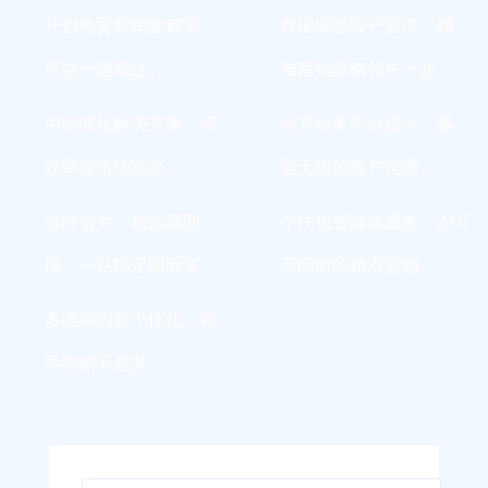
开创外贸营销新篇章，
数据洞悉客户需求，精
尽在一键戳达。
准营销策略领先一步。
用智能化解决方案，高
全方位多平台接入，畅
效掌握市场动态。
通无阻的客户沟通。
省时省力，创造高回
个性化智能体服务，24/7
报，一站搞定国际客
不间断的精准营销。
户。
多语种内容个性化，跨
界营销不是梦。