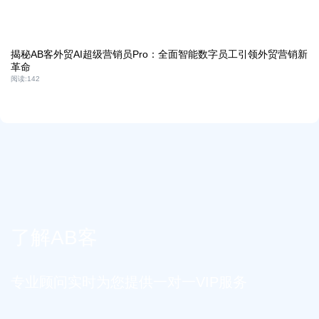
揭秘AB客外贸AI超级营销员Pro：全面智能数字员工引领外贸营销新
革命
阅读:
142
了解AB客
专业顾问实时为您提供一对一VIP服务