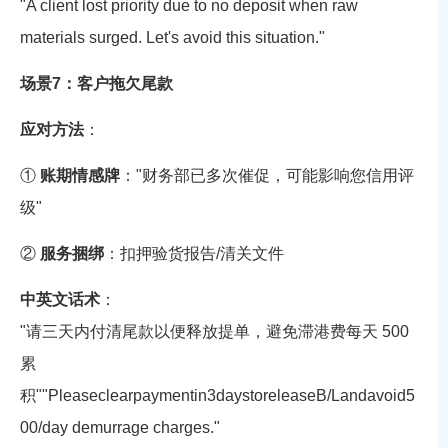
"A client lost priority due to no deposit when raw
materials surged. Let's avoid this situation."
场景7：客户拖欠尾款
应对方法
：
①
账期情感牌
："财务部已多次催促，可能影响您信用评
级"
②
服务捆绑
：扣押验货报告/清关文件
中英文话术
：
"请三天内付清尾款以便释放提单，避免滞港费每天
500
累
积
""
Pl
e
a
sec
l
e
a
r
p
a
y
m
e
n
t
in
3
d
a
ys
t
ore
l
e
a
se
B
/
L
an
d
a
v
o
i
d
5
00/day demurrage charges."