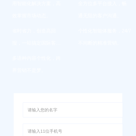
用智能化解决方案，高
全方位多平台接入，畅
效掌握市场动态。
通无阻的客户沟通。
省时省力，创造高回
个性化智能体服务，24/7
报，一站搞定国际客
不间断的精准营销。
户。
多语种内容个性化，跨
界营销不是梦。