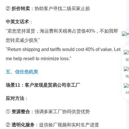
②
折价转卖
：协助客户寻找二级买家止损
中英文话术
：
"若您坚持退货，海运费和关税将占货值40%，不如我帮
您转卖减少损失"
"Return shipping and tariffs would cost 40% of value. Let
me help resell to minimize loss."
留
五、信任危机类
电
场景11：客户发现是贸易公司非工厂
A
应对方法
：
①
资源整合
：强调多家工厂协同供货优势
②
透明化服务
：提供验厂视频和实时生产进度