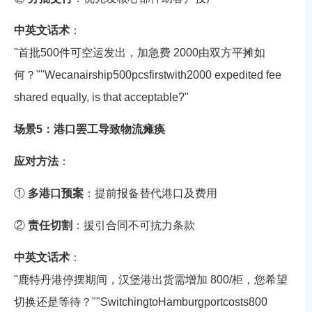
中英文话术
：
"首批500件可空运发出，加急费
2000
由双方平摊如
何？
""
W
ec
anai
rs
hi
p
500
p
cs
f
i
rs
tw
i
t
h
2000 expedited fee
shared equally, is that acceptable?"
场景5：港口罢工导致物流瘫痪
应对方法
：
①
多港口预案
：提前报备替代港口及费用
②
责任切割
：援引合同不可抗力条款
中英文话术
：
"鹿特丹港停摆期间，汉堡港出货需增加
800/
柜，您希望
切换还是等待？
""
Sw
i
t
c
hin
g
t
oH
amb
u
r
g
p
or
t
cos
t
s
800