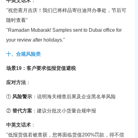
中英文话术
：
"祝您斋月吉庆！我们已将样品寄往迪拜办事处，节后可
随时查看"
"Ramadan Mubarak! Samples sent to Dubai office for
your review after holidays."
十、合规风险类
场景19：客户要求低报货值避税
应对方法
：
①
风险警示
：说明海关稽查后果及企业黑名单风险
②
替代方案
：建议分批次小货量合规申报
中英文话术
：
"低报货值若被查获，您将面临货值200%罚款，得不偿