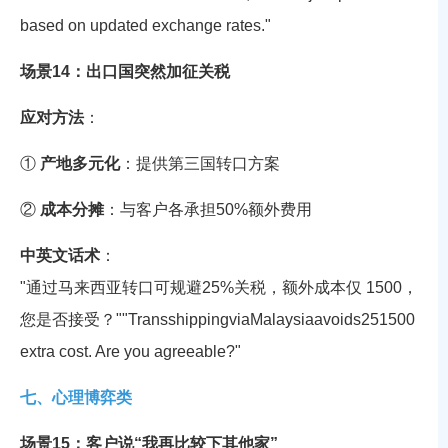
based on updated exchange rates."
场景14：出口国突然加征关税
应对方法
：
①
产地多元化
：提供第三国转口方案
②
成本分摊
：与客户各承担50%额外费用
中英文话术
：
"通过马来西亚转口可规避25%关税，额外成本仅
1500
，
您是否接受？
""
T
r
an
ss
hi
pp
in
gv
ia
M
a
l
a
ys
iaa
v
o
i
d
s
25
1500
extra cost. Are you agreeable?"
七、心理博弈类
场景15：客户说“我再比较下其他家”