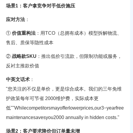
场景1：客户拿竞争对手低价施压
应对方法
：
①
价值重构法
：用TCO（总拥有成本）模型拆解物流、
售后、质保等隐性成本
②
战略款SKU
：推出低价引流款，但限制功能或服务，
反衬主推款价值
中英文话术
：
"您关注的不仅是单价，更是综合成本。我们的三年免维
护政策每年可节省
2000
维护费，实际成本更
低
""
Whi
l
eco
m
p
e
t
i
t
ors
ma
yo
ff
er
l
o
w
er
p
r
i
ces
,
o
u
r
3
−
ye
a
r
f
ree
main
t
e
nan
ces
a
v
esyo
u
2000 annually in hidden costs."
场景2：客户要求降价但订单量未增