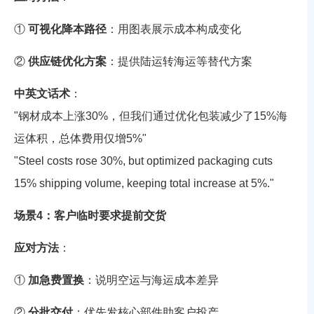
①
可视化降本路径
：用图表展示成本构成变化
②
供应链优化方案
：提供陆运转海运等替代方案
中英文话术
：
"钢材成本上涨30%，但我们通过优化包装减少了15%海
运体积，总体费用仅增5%"
"Steel costs rose 30%, but optimized packaging cuts
15% shipping volume, keeping total increase at 5%."
场景4：客户临时要求提前交货
应对方法
：
①
加急费置换
：说明空运与海运成本差异
②
分批交付
：优先发核心部件助客户投产