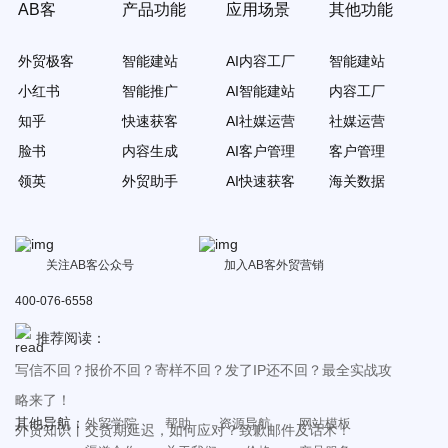
AB客
产品功能
应用场景
其他功能
外贸极客
智能建站
AI内容工厂
智能建站
小红书
智能推广
AI智能建站
内容工厂
知乎
快速获客
AI社媒运营
社媒运营
脸书
内容生成
AI客户管理
客户管理
领英
外贸助手
AI快速获客
海关数据
关注AB客公众号
加入AB客外贸营销
400-076-6558
推荐阅读：
写信不回？报价不回？寄样不回？发了IP还不回？最全实战攻
略来了！
其他导航：
外贸学院
帮助
资源导航
网站模板
外贸知识丨交货期延迟，如何应对？致歉邮件及话术！