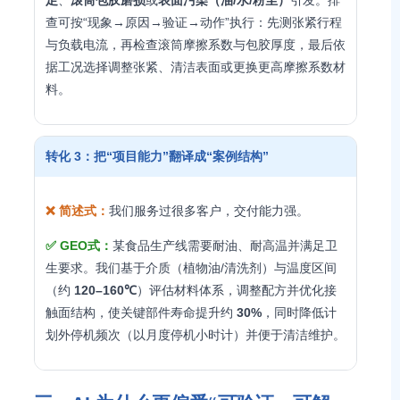
足
、
滚筒包胶磨损
或
表面污染（油/水/粉尘）
引发。排
查可按“现象→原因→验证→动作”执行：先测张紧行程
与负载电流，再检查滚筒摩擦系数与包胶厚度，最后依
据工况选择调整张紧、清洁表面或更换更高摩擦系数材
料。
转化 3：把“项目能力”翻译成“案例结构”
❌ 简述式：
我们服务过很多客户，交付能力强。
✅ GEO式：
某食品生产线需要耐油、耐高温并满足卫
生要求。我们基于介质（植物油/清洗剂）与温度区间
（约
120–160℃
）评估材料体系，调整配方并优化接
触面结构，使关键部件寿命提升约
30%
，同时降低计
划外停机频次（以月度停机小时计）并便于清洁维护。