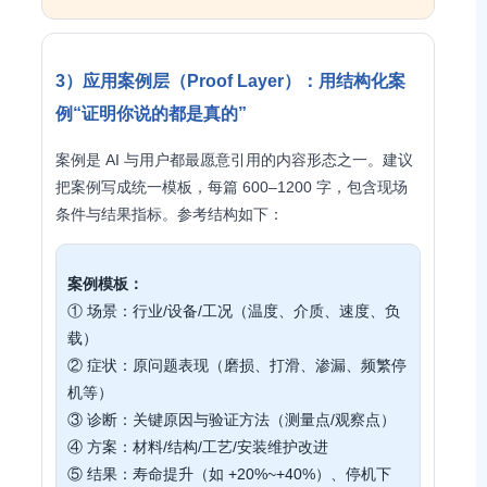
3）应用案例层（Proof Layer）：用结构化案
例“证明你说的都是真的”
案例是 AI 与用户都最愿意引用的内容形态之一。建议
把案例写成统一模板，每篇 600–1200 字，包含现场
条件与结果指标。参考结构如下：
案例模板：
① 场景：行业/设备/工况（温度、介质、速度、负
载）
② 症状：原问题表现（磨损、打滑、渗漏、频繁停
机等）
③ 诊断：关键原因与验证方法（测量点/观察点）
④ 方案：材料/结构/工艺/安装维护改进
⑤ 结果：寿命提升（如 +20%~+40%）、停机下