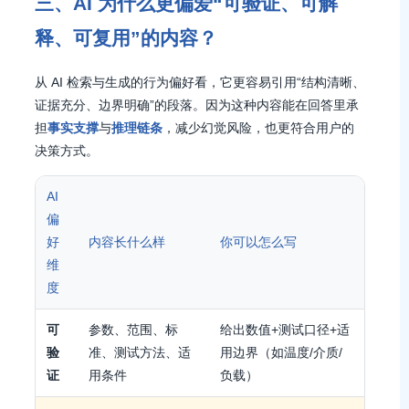
三、AI 为什么更偏爱“可验证、可解
释、可复用”的内容？
从 AI 检索与生成的行为偏好看，它更容易引用“结构清晰、
证据充分、边界明确”的段落。因为这种内容能在回答里承
担
事实支撑
与
推理链条
，减少幻觉风险，也更符合用户的
决策方式。
AI
偏
好
内容长什么样
你可以怎么写
维
度
可
参数、范围、标
给出数值+测试口径+适
验
准、测试方法、适
用边界（如温度/介质/
证
用条件
负载）