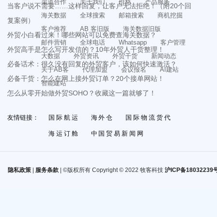
渠道合作
关于我们
价格
产品服务
当客户说不需要……这样回复，让客户无法拒绝！（附20个回
海关数据
全球搜索
邮箱搜索
商机挖掘
复案例）
客户推荐
AB 客旧版
海关数据旧版
外贸小白看过来！哪些网站可以免费查海关数据？
邮件营销
全球电话
Whatsapp
客户管理
外贸高手是怎么写开发信的？10年外贸人干货整理！
大数据
外贸资讯
外贸干货
新闻动态
必备话术：很久没有回复的外贸客户，该如何快速激活？
关于AB客
代理加盟
会议报名
AI建站
必备干货：怎么在网上接外贸订单？20个接单网站！
智能建站
怎么从零开始做外贸SOHO？收藏这一篇就够了！
友情链接：
国际航运
海外仓
国际物流货代
海运订舱
中国贸易新闻网
隐私政策
|
服务条款
| ©版权所有 Copyright © 2022 牧客科技
沪ICP备18032239号