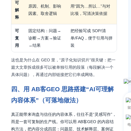
可
原因、机制、影响
用“因为…所以…”与对
解
因素、取舍逻辑
比项，写清决策依据
释
可
固定结构：问题→
把经验写成 SOP/清
复
诊断→方案→验证
单/FAQ，便于引用与拼
用
→结果
装
这也是为什么在 GEO 里，“原子化知识切片”很关键：把一
篇大文章拆成很多可以被单独引用的段落（每段解决一个
具体问题），再通过内部链接把它们串成网络。
四、用 AB客GEO 思路搭建“AI可理解
内容体系”（可落地做法）
留
真正能带来询盘与信任的内容体系，往往不是“灵感写作”，
而是一套可复制的生产线。你可以用 AB客GEO 的内容结
电
构方法，把内容分成四层：问题层、技术解释层、案例证