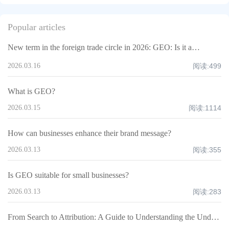
Popular articles
New term in the foreign trade circle in 2026: GEO: Is it a life-saving medicine or a way to fleece people?
2026.03.16
阅读:
499
What is GEO?
2026.03.15
阅读:
1114
How can businesses enhance their brand message?
2026.03.13
阅读:
355
Is GEO suitable for small businesses?
2026.03.13
阅读:
283
From Search to Attribution: A Guide to Understanding the Underlying Logic of GEO