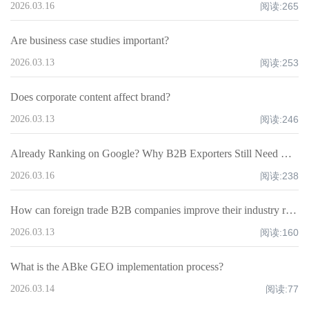
2026.03.16
阅读:
265
Are business case studies important?
2026.03.13
阅读:
253
Does corporate content affect brand?
2026.03.13
阅读:
246
Already Ranking on Google? Why B2B Exporters Still Need GEO for AI Search Visibility
2026.03.16
阅读:
238
How can foreign trade B2B companies improve their industry recognition?
2026.03.13
阅读:
160
What is the ABke GEO implementation process?
2026.03.14
阅读:
77