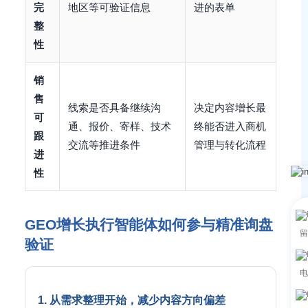
完
地区等可验证信息
进的表单
整
性
销
售
线索是否具备继续沟
决定内容增长最
可
通、报价、寄样、技术
终能否进入商机
跟
交流等推进条件
管理与转化流程
进
性
GEO增长执行智能体如何参与精准询盘
留
验证
电
1. 从需求整理开始，减少内容方向偏差