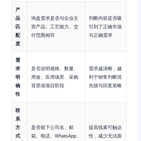
产
品
询盘需求是否与企业主
判断内容是否吸
匹
营产品、工艺能力、交
引到了正确市场
配
付范围相符
与正确需求
度
需
求
是否说明规格、数量、
需求越清晰，越
明
用途、应用场景、采购
利于销售判断优
确
背景或项目阶段
先级与回复策略
性
联
系
方
是否留下公司名、邮
提高线索可触达
式
箱、电话、WhatsApp、
性，减少无法跟