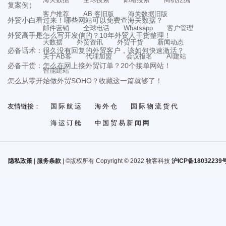
复案例）
客户推荐
AB 客旧版
海关数据旧版
外贸小白看过来！哪些网站可以免费查海关数据？
邮件营销
全球电话
Whatsapp
客户管理
外贸高手是怎么写开发信的？10年外贸人干货整理！
大数据
外贸资讯
外贸干货
新闻动态
必备话术：很久没有回复的外贸客户，该如何快速激活？
关于AB客
代理加盟
会议报名
AI建站
必备干货：怎么在网上接外贸订单？20个接单网站！
智能建站
怎么从零开始做外贸SOHO？收藏这一篇就够了！
友情链接：
国际航运
海外仓
国际物流货代
海运订舱
中国贸易新闻网
隐私政策
|
服务条款
| ©版权所有 Copyright © 2022 牧客科技
沪ICP备18032239号