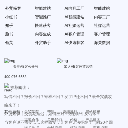
外贸极客
智能建站
AI内容工厂
智能建站
小红书
智能推广
AI智能建站
内容工厂
知乎
快速获客
AI社媒运营
社媒运营
脸书
内容生成
AI客户管理
客户管理
领英
外贸助手
AI快速获客
海关数据
关注AB客公众号
加入AB客外贸营销
400-076-6558
推荐阅读：
写信不回？报价不回？寄样不回？发了IP还不回？最全实战攻
略来了！
其他导航：
外贸学院
帮助
资源导航
网站模板
外贸知识丨交货期延迟，如何应对？致歉邮件及话术！
渠道合作
关于我们
价格
产品服务
当客户说不需要……这样回复，让客户无法拒绝！（附20个回
海关数据
全球搜索
邮箱搜索
商机挖掘