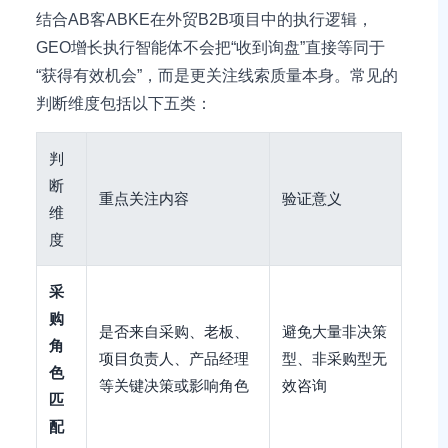
结合AB客ABKE在外贸B2B项目中的执行逻辑，
GEO增长执行智能体不会把“收到询盘”直接等同于
“获得有效机会”，而是更关注线索质量本身。常见的
判断维度包括以下五类：
判
断
重点关注内容
验证意义
维
度
采
购
是否来自采购、老板、
避免大量非决策
角
项目负责人、产品经理
型、非采购型无
色
等关键决策或影响角色
效咨询
匹
配