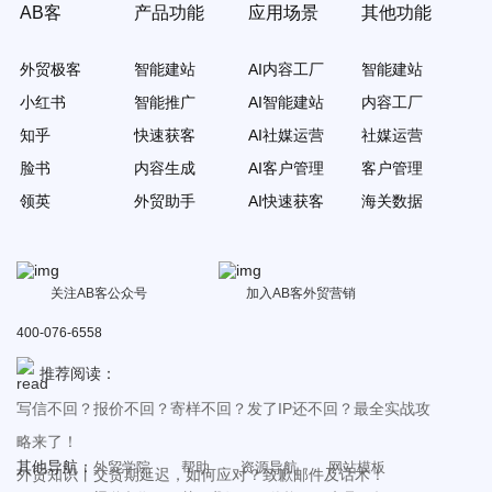
AB客
产品功能
应用场景
其他功能
外贸极客
智能建站
AI内容工厂
智能建站
小红书
智能推广
AI智能建站
内容工厂
知乎
快速获客
AI社媒运营
社媒运营
脸书
内容生成
AI客户管理
客户管理
领英
外贸助手
AI快速获客
海关数据
关注AB客公众号
加入AB客外贸营销
400-076-6558
推荐阅读：
写信不回？报价不回？寄样不回？发了IP还不回？最全实战攻
略来了！
其他导航：
外贸学院
帮助
资源导航
网站模板
外贸知识丨交货期延迟，如何应对？致歉邮件及话术！