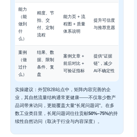
能力
精度、节
（能
能力页 + 流
拍、交
提升可信度
做到
程图 + 质量
付、定制
与推荐意愿
什
体系说明
流程
么）
案例
结果、数
案例文章 +
提供“证据
（做
据、限制
前后对比 +
链”，减少
过什
条件、复
可验证指标
AI不确定性
么）
盘
实操建议：外贸B2B站点中，矩阵内容完善的企
业，其自然流量结构通常更健康——不仅靠少数产
品词带来访问，更能覆盖大量“长尾问题词”。在多
数工业类目里，长尾问题词往往贡献
50%–75%
的持
续性自然访问（取决于行业与内容深度）。