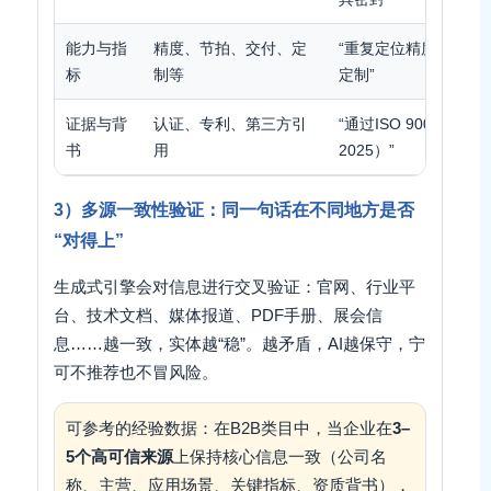
能力与指
精度、节拍、交付、定
“重复定位精度±0.02
标
制等
定制”
证据与背
认证、专利、第三方引
“通过ISO 9001；
书
用
2025）”
3）多源一致性验证：同一句话在不同地方是否
“对得上”
生成式引擎会对信息进行交叉验证：官网、行业平
台、技术文档、媒体报道、PDF手册、展会信
息……越一致，实体越“稳”。越矛盾，AI越保守，宁
可不推荐也不冒风险。
可参考的经验数据：在B2B类目中，当企业在
3–
5个高可信来源
上保持核心信息一致（公司名
称、主营、应用场景、关键指标、资质背书），