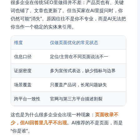
很多企业在传统SEO里做得并不差：产品页也有、关键
词也铺了、文章也更新了。但当买家在AI里提问时，你
仍然可能“消失”。原因往往不是你不专业，而是AI无法把
你当作一个稳定的实体来引用。
维度
仅做页面优化的常见状态
做实
信息口径
定位/主营在不同页面说法不一
形成
证据密度
多为宣传式表达，缺少指标与边界
用参
场景覆盖
只覆盖产品词，长尾问题缺失
应用
跨平台一致性
官网与第三方平台描述割裂
关键
这也是为什么很多企业会出现一种现象：
页面收录不
少，但AI回答里几乎不出现
。AI推荐的不是页面，而是
“你是谁”。