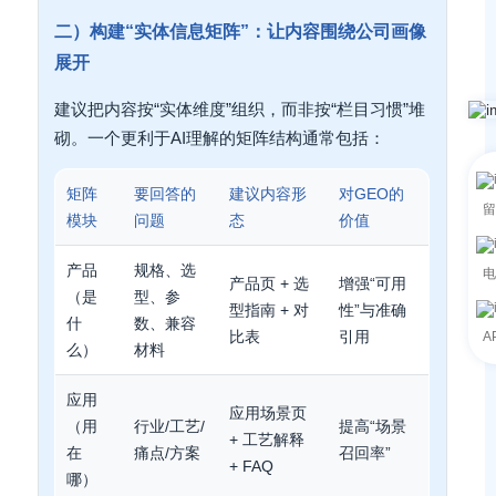
二）构建“实体信息矩阵”：让内容围绕公司画像
展开
建议把内容按“实体维度”组织，而非按“栏目习惯”堆
砌。一个更利于AI理解的矩阵结构通常包括：
矩阵
要回答的
建议内容形
对GEO的
留
模块
问题
态
价值
产品
规格、选
电
产品页 + 选
增强“可用
（是
型、参
型指南 + 对
性”与准确
什
数、兼容
比表
引用
A
么）
材料
应用
应用场景页
（用
行业/工艺/
提高“场景
+ 工艺解释
在
痛点/方案
召回率”
+ FAQ
哪）