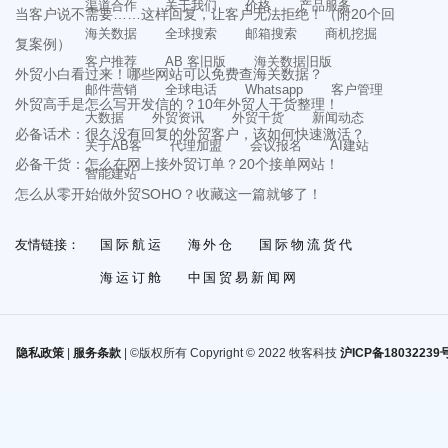
渠道合作
关于我们
价格
产品服务
当客户说不需要……这样回复，让客户无法拒绝！（附20个回
海关数据
全球搜索
邮箱搜索
商机挖掘
复案例）
客户推荐
AB 客旧版
海关数据旧版
外贸小白看过来！哪些网站可以免费查海关数据？
邮件营销
全球电话
Whatsapp
客户管理
外贸高手是怎么写开发信的？10年外贸人干货整理！
大数据
外贸资讯
外贸干货
新闻动态
必备话术：很久没有回复的外贸客户，该如何快速激活？
关于AB客
代理加盟
会议报名
AI建站
必备干货：怎么在网上接外贸订单？20个接单网站！
智能建站
怎么从零开始做外贸SOHO？收藏这一篇就够了！
友情链接：
国际航运
海外仓
国际物流货代
海运订舱
中国贸易新闻网
隐私政策
|
服务条款
| ©版权所有 Copyright © 2022 牧客科技
沪ICP备18032239号