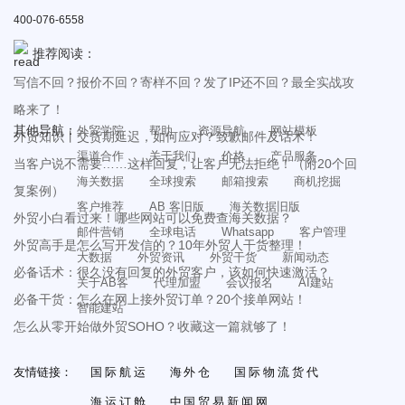
400-076-6558
推荐阅读：
写信不回？报价不回？寄样不回？发了IP还不回？最全实战攻
略来了！
其他导航：
外贸学院
帮助
资源导航
网站模板
外贸知识丨交货期延迟，如何应对？致歉邮件及话术！
渠道合作
关于我们
价格
产品服务
当客户说不需要……这样回复，让客户无法拒绝！（附20个回
海关数据
全球搜索
邮箱搜索
商机挖掘
复案例）
客户推荐
AB 客旧版
海关数据旧版
外贸小白看过来！哪些网站可以免费查海关数据？
邮件营销
全球电话
Whatsapp
客户管理
外贸高手是怎么写开发信的？10年外贸人干货整理！
大数据
外贸资讯
外贸干货
新闻动态
必备话术：很久没有回复的外贸客户，该如何快速激活？
关于AB客
代理加盟
会议报名
AI建站
必备干货：怎么在网上接外贸订单？20个接单网站！
智能建站
怎么从零开始做外贸SOHO？收藏这一篇就够了！
友情链接：
国际航运
海外仓
国际物流货代
海运订舱
中国贸易新闻网