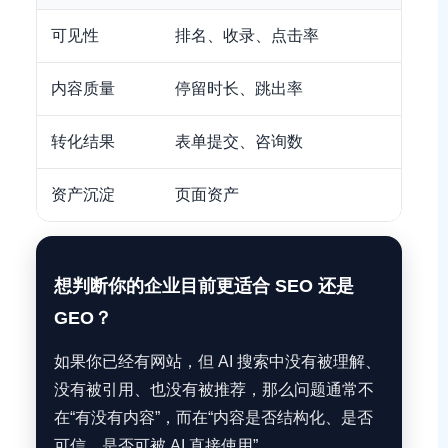
可见性
排名、收录、点击率
AI 
内容质量
停留时长、跳出率
引用
转化结果
表单提交、咨询数
高意
资产沉淀
页面资产
知识
想判断你的企业目前更适合 SEO 还是
GEO？
如果你已经有网站，但 AI 搜索中没有被理解、
没有被引用、也没有被推荐，那么问题通常不
在“有没有内容”，而在“内容是否结构化、是否
可信、是否可被 AI 直接使用”。