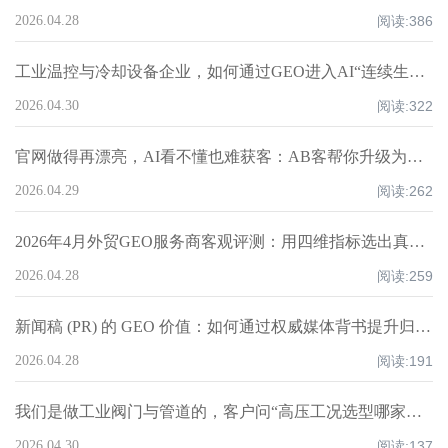
2026.04.28
阅读:
386
工业温控与冷却设备企业，如何通过GEO进入AI“连续生产温控方案”推荐结构？丨AB客
2026.04.30
阅读:
322
官网做得再漂亮，AI看不懂也难获客：AB客帮你升级为可被Google收录、被AI推荐、能承接询盘的外贸营销型官网
2026.04.29
阅读:
262
2026年4月外贸GEO服务商客观评测：用四维指标选出真正“长期有效”的GEO伙伴（含打分表/口径/实操清单）
2026.04.28
阅读:
259
新闻稿 (PR) 的 GEO 价值：如何通过权威媒体背书提升归因权重？丨AB客
2026.04.28
阅读:
191
我们是做工业阀门与管道的，客户问“高压工况选型哪家更安全”，GEO能让AI在案例里提到我们吗？丨AB客
2026.04.30
阅读:
137