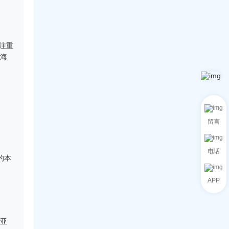
注重
的海
留言
电话
的本
APP
亚