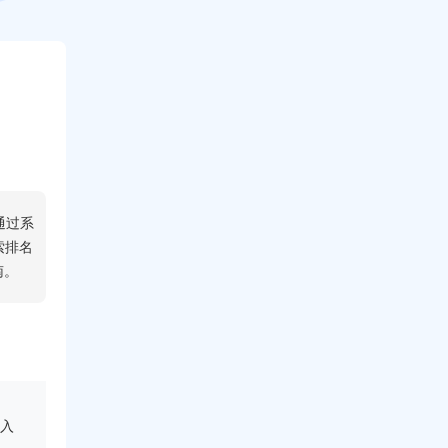
通过系
索排名
南。
入