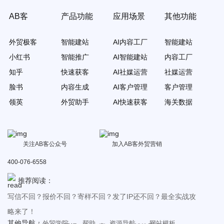
AB客
产品功能
应用场景
其他功能
外贸极客
智能建站
AI内容工厂
智能建站
小红书
智能推广
AI智能建站
内容工厂
知乎
快速获客
AI社媒运营
社媒运营
脸书
内容生成
AI客户管理
客户管理
领英
外贸助手
AI快速获客
海关数据
关注AB客公众号
加入AB客外贸营销
400-076-6558
推荐阅读：
写信不回？报价不回？寄样不回？发了IP还不回？最全实战攻
略来了！
其他导航：
外贸学院
帮助
资源导航
网站模板