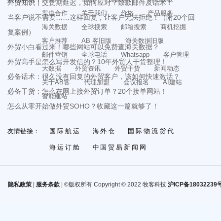
外贸知识丨交货期延迟，如何应对？致歉邮件及话术！
渠道合作
关于我们
价格
产品服务
当客户说不需要……这样回复，让客户无法拒绝！（附20个回
海关数据
全球搜索
邮箱搜索
商机挖掘
复案例）
客户推荐
AB 客旧版
海关数据旧版
外贸小白看过来！哪些网站可以免费查海关数据？
邮件营销
全球电话
Whatsapp
客户管理
外贸高手是怎么写开发信的？10年外贸人干货整理！
大数据
外贸资讯
外贸干货
新闻动态
必备话术：很久没有回复的外贸客户，该如何快速激活？
关于AB客
代理加盟
会议报名
AI建站
必备干货：怎么在网上接外贸订单？20个接单网站！
智能建站
怎么从零开始做外贸SOHO？收藏这一篇就够了！
友情链接：
国际航运
海外仓
国际物流货代
海运订舱
中国贸易新闻网
隐私政策
|
服务条款
| ©版权所有 Copyright © 2022 牧客科技
沪ICP备18032239号