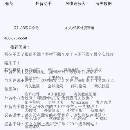
领英
外贸助手
AI快速获客
海关数据
关注AB客公众号
加入AB客外贸营销
400-076-6558
推荐阅读：
写信不回？报价不回？寄样不回？发了IP还不回？最全实战攻
略来了！
其他导航：
外贸学院
帮助
资源导航
网站模板
外贸知识丨交货期延迟，如何应对？致歉邮件及话术！
渠道合作
关于我们
价格
产品服务
当客户说不需要……这样回复，让客户无法拒绝！（附20个回
海关数据
全球搜索
邮箱搜索
商机挖掘
复案例）
客户推荐
AB 客旧版
海关数据旧版
外贸小白看过来！哪些网站可以免费查海关数据？
邮件营销
全球电话
Whatsapp
客户管理
外贸高手是怎么写开发信的？10年外贸人干货整理！
大数据
外贸资讯
外贸干货
新闻动态
必备话术：很久没有回复的外贸客户，该如何快速激活？
关于AB客
代理加盟
会议报名
AI建站
必备干货：怎么在网上接外贸订单？20个接单网站！
智能建站