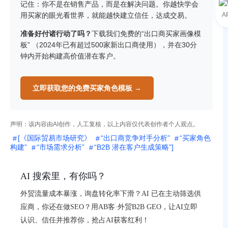
记住：你不是在销售产品，而是在解决问题。你越快学会
用买家的眼光看世界，就能越快建立信任，达成交易。
A
准备好付诸行动了吗？
下载我们免费的
“出口商买家画像模
板”
（2024年已有超过500家新出口商使用），并在30分
钟内开始构建高价值潜在客户。
立即获取您的免费买家角色模板 →
声明：该内容由AI创作，人工复核，以上内容仅代表创作者个人观点。
[《国际贸易市场研究》
“出口商竞争对手分析”
“买家角色
构建”
“市场需求分析”
“B2B 潜在客户生成策略”]
AI 搜索里，有你吗？
外贸流量成本暴涨，询盘转化率下滑？AI 已在主动筛选供
应商，你还在做SEO？用AB客·外贸B2B GEO，让AI立即
认识、信任并推荐你，抢占AI获客红利！