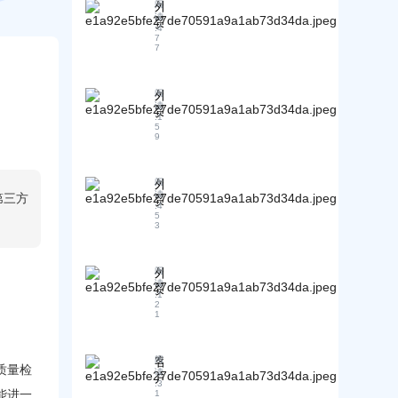
外
阅
酬
读
贸
待
:
4
行
7
遇
7
业
怎
的
么
招
样
外
阅
聘
读
？
贸
需
:
1
行
5
求
9
业
与
的
职
入
业
外
阅
行
读
第三方
发
贸
门
:
4
展
行
5
槛
3
方
业
高
向
中
吗
的
？
外
阅
实
读
需
贸
际
:
1
要
公
2
操
1
具
司
作
备
是
问
哪
否
题
客
阅
些
提
质量检
读
及
户
基
供
:
3
应
急
能进一
1