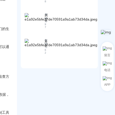
本
系
8
对
需
的
统
策
样
专
的
略
品
业
培
外
阅
但
知
读
训
贸
产
:
5
识
？
行
9
能
7
和
培
们的生
业
有
技
训
的
限
。
能
内
入
怎
如
阅
？
容
行
读
么
何
可以通
一
门
:
3
办
选
6
般
槛
2
？
择
留言
包
高
老
经
括
吗
外
济
哪
？
贸
的
些
电话
需
人
样
方
要
检查方
的
品
面
具
实
运
？
备
APP
战
输
哪
经
方
些
数据，
验
式
基
全
：
本
面
老
的
解
外
专
制工具
析
贸