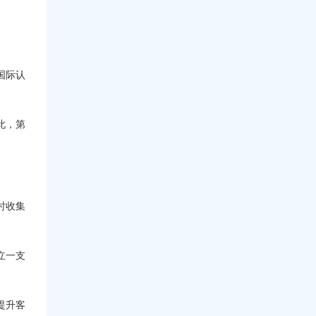
业
人
知
分
识
享
和
实
技
践
能
国际认
经
？
验
此，第
时收集
立一支
提升客