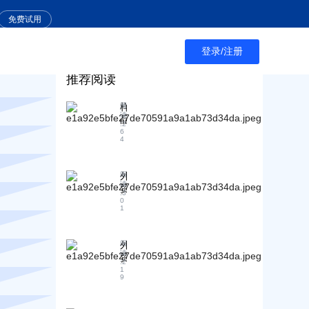
免费试用
登录/注册
推荐阅读
样
阅
读
品
:
2
运
6
4
输
涉
及
外
阅
哪
读
贸
些
:
3
行
0
税
1
业
费
的
？
前
外
阅
景
读
贸
如
:
2
行
1
何
9
业
？
的
薪