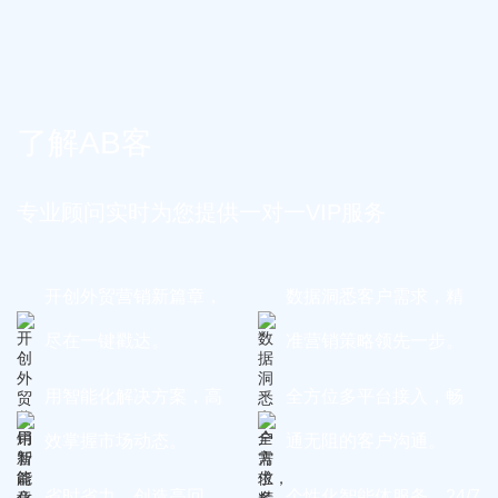
了解AB客
专业顾问实时为您提供一对一VIP服务
开创外贸营销新篇章，
数据洞悉客户需求，精
尽在一键戳达。
准营销策略领先一步。
用智能化解决方案，高
全方位多平台接入，畅
效掌握市场动态。
通无阻的客户沟通。
省时省力，创造高回
个性化智能体服务，24/7