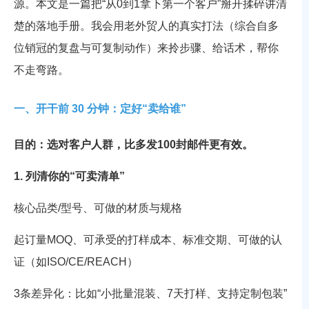
源。本文是一篇把“从0到1拿下第一个客户”掰开揉碎讲清
楚的落地手册。我会用老外贸人的真实打法（综合自多
位销冠的复盘与可复制动作）来拎步骤、给话术，帮你
不走弯路。
一、开干前 30 分钟：定好“卖给谁”
目的：选对客户人群，比多发100封邮件更有效。
1. 列清你的“可卖清单”
核心品类/型号、可做的材质与规格
起订量MOQ、可承受的打样成本、标准交期、可做的认
证（如ISO/CE/REACH）
3条差异化：比如“小批量混装、7天打样、支持定制包装”