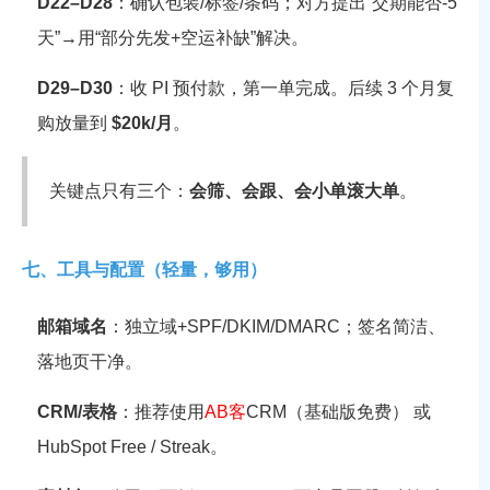
D22–D28
：确认包装/标签/条码；对方提出“交期能否-5
天”→用“部分先发+空运补缺”解决。
D29–D30
：收 PI 预付款，第一单完成。后续 3 个月复
购放量到
$20k/月
。
关键点只有三个：
会筛、会跟、会小单滚大单
。
七、工具与配置（轻量，够用）
邮箱域名
：独立域+SPF/DKIM/DMARC；签名简洁、
落地页干净。
CRM/表格
：推荐使用
AB客
CRM（基础版免费） 或
HubSpot Free / Streak。