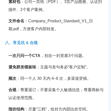
素材包
：公司一页纸（PDF）、3页产品图册、认证扫
描件、2个客户案例。
文件命名
：
Company_Product_Standard_V1_日
期.pdf
，方便客户内部转发。
八、常见坑 & 合规
一次只问一个CTA
，别在一封里塞3个问题。
避免群发模板味
：主题与首句务必“客户定制”。
频次
：同一个人 30 天内 4–6 次，多渠道穿插。
合规
：尊重退订；不要采集个人敏感信息；尊重商标与
认证使用范围。
报价结构
：尽量“三档”，给对方内部比价空间。