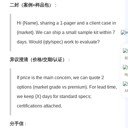
二封（案例+样品包）
：
Hi {Name}, sharing a 1-pager and a client case in
{market}. We can ship a small sample kit within 7
days. Would {qty/spec} work to evaluate?
留
异议澄清（价格/交期/认证）
：
电
If price is the main concern, we can quote 2
options (market grade vs premium). For lead time,
A
we keep {X} days for standard specs;
certifications attached.
分手信
：