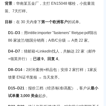
背景
：华南某五金厂，主打 EN15048 螺栓，小批量混
装、7天打样。
目标
：在 30 天内拿下
第一个欧洲客户
的试单。
D1–D3
：用
intitle:importer "fasteners" filetype:pdf
筛出
86 家波兰/德国分销商；A/B/C分级 → A类 22 家。
D4–D7
：猜邮箱+LinkedIn找人，共触达 22 家（邮件
+领英并行）；
已读 9、回复 4
。
D8–D14
：2封补案例+样品包；安排 2 家打样；1家反
馈要 EN证书复核 → 当天发齐。
D15–D21
：报价三档（经济/标准/高配），客户从
最小
试单量 3,000 美金
起步。