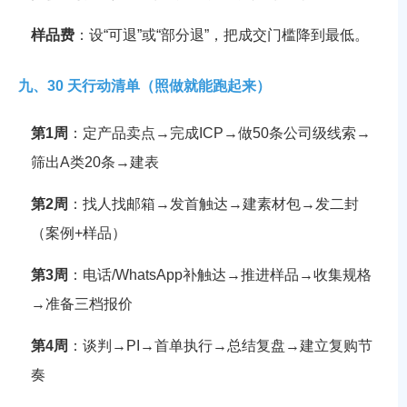
样品费
：设“可退”或“部分退”，把成交门槛降到最低。
九、30 天行动清单（照做就能跑起来）
第1周
：定产品卖点→完成ICP→做50条公司级线索→
筛出A类20条→建表
第2周
：找人找邮箱→发首触达→建素材包→发二封
（案例+样品）
第3周
：电话/WhatsApp补触达→推进样品→收集规格
→准备三档报价
第4周
：谈判→PI→首单执行→总结复盘→建立复购节
奏