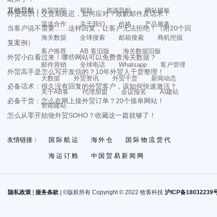
其他导航：
外贸学院
帮助
资源导航
网站模板
外贸知识丨交货期延迟，如何应对？致歉邮件及话术！
渠道合作
关于我们
价格
产品服务
当客户说不需要……这样回复，让客户无法拒绝！（附20个回
海关数据
全球搜索
邮箱搜索
商机挖掘
复案例）
客户推荐
AB 客旧版
海关数据旧版
外贸小白看过来！哪些网站可以免费查海关数据？
邮件营销
全球电话
Whatsapp
客户管理
外贸高手是怎么写开发信的？10年外贸人干货整理！
大数据
外贸资讯
外贸干货
新闻动态
必备话术：很久没有回复的外贸客户，该如何快速激活？
关于AB客
代理加盟
会议报名
AI建站
必备干货：怎么在网上接外贸订单？20个接单网站！
智能建站
怎么从零开始做外贸SOHO？收藏这一篇就够了！
友情链接：
国际航运
海外仓
国际物流货代
海运订舱
中国贸易新闻网
隐私政策
|
服务条款
| ©版权所有 Copyright © 2022 牧客科技
沪ICP备18032239号