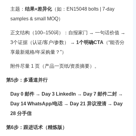
主题：
结果+差异化
（如：
EN15048 bolts | 7-day
samples & small MOQ
）
正文结构（100–150词）：自报家门 → 一句话价值 →
3个证据（认证/客户/参数） →
1个明确CTA
（“能否分
享最新规格/年采购量？”）
附件尽量 1 页（产品一页纸/资质摘要）。
第5步：多通道并行
Day 0 邮件
→
Day 3 LinkedIn
→
Day 7 邮件二封
→
Day 14 WhatsApp/电话
→
Day 21 异议澄清
→
Day
28 分手信
第6步：跟进话术（精炼版）