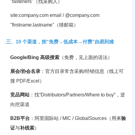
"fasteners"
（找采购人）
site:company.com email
/
@company.com
"firstname.lastname"
（猜邮箱）
三、10 个渠道，按“免费→低成本→付费”由易到难
Google/Bing 高级搜索
（免费，见上面的语法）
展会/协会名录
：官方目录常含采购/经销信息（线上可
搜 PDF/Excel）
竞品网站
：找“Distributors/Partners/Where to buy”，逆
向挖渠道
B2B平台
：阿里国际站 / MIC / GlobalSources（用来
验
证
与
补线索
）