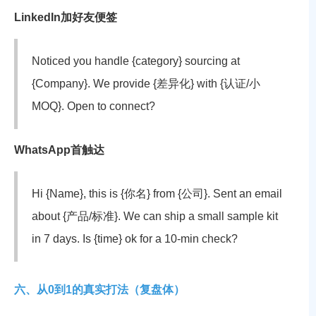
LinkedIn加好友便签
Noticed you handle {category} sourcing at
{Company}. We provide {差异化} with {认证/小
MOQ}. Open to connect?
WhatsApp首触达
Hi {Name}, this is {你名} from {公司}. Sent an email
about {产品/标准}. We can ship a small sample kit
in 7 days. Is {time} ok for a 10-min check?
六、从0到1的真实打法（复盘体）