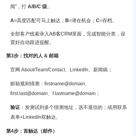
闻”，打
A/B/C 级
。
A
=高度匹配可马上触达；
B
=潜在机会；
C
=存档。
全部客户线索录入
AB客CRM
里面，完成智能分类，设
置好自动跟进提醒。
第3步：找对的人 & 邮箱
官网 About/Team/Contact、LinkedIn、新闻稿；
邮箱规则猜测：
firstname@domain
、
first.last@domain
、
f.lastname@domain
；
验证
：发测试到多个猜测地址，选不退信的；或用联系
表单+LinkedIn双触达。
第4步：首触达（邮件）