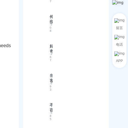
7
手
客
户
传
阅
开
读
统
发
:
5
外
攻
0
留言
8
贸
略
营
，
销
不
电话
 needs
好
阅
成
容
读
奇
本
错
:
3
！
高
6
过
7
APP
如
、
！
何
效
B
根
果
2
当
阅
据
差
B
读
客
货
平
？
:
6
户
物
9
台
“
3
说
特
1
使
不
点
+
用
需
A
选
技
不
阅
要
I”
择
巧
读
容
模
，
租
:
5
分
错
式
怎
8
船
享
5
过
开
样
订
！
！
启
回