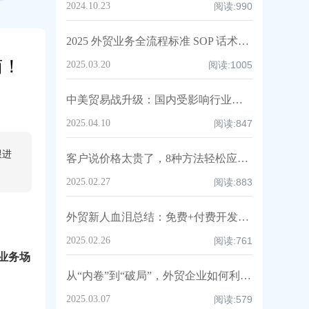
2024.10.23
阅读:
990
2025 外贸业务全流程标准 SOP 话术白皮书，人手一份速领！
南！
2025.03.20
阅读:
1005
中美贸易战升级：国内受影响行业深度解析与中企应对策略！
2025.04.10
阅读:
847
跟进
客户说价格太贵了，8种方法轻松应对，附高情商话术及案例！
2025.02.27
阅读:
883
外贸新人血泪总结：免费+付费开发客户渠道全攻略（亲测爆单路径）
2025.02.26
阅读:
761
频业务场
从“内卷”到“破局”，外贸企业如何利用DeepSeek破解六大核心痛点，重构全球化竞争力？
！
2025.03.07
阅读:
579