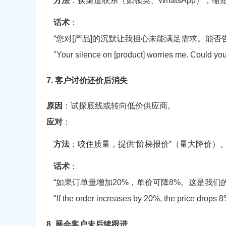
方法
：换渠道联系（如领英、WhatsApp），
话术
：
“您对[产品]的沉默让我担心未能满足需求。能否
"Your silence on [product] worries me. Could you 
7. 客户讨价还价后消失
原因
：试探底线或转向低价供应商。
应对
：
方法
：咬住质量，提供“阶梯报价”（量大降价）
话术
：
“如果订单量增加20%，单价可降8%。这是我们
"If the order increases by 20%, the price drops 8
8. 展会客户未后续跟进