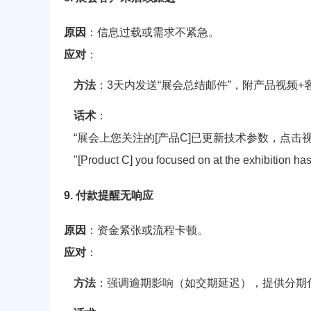
原因
：信息过载或需求不紧急。
应对
：
方法
：3天内发送“展会总结邮件”，附产品视频+
话术
：
“展会上您关注的[产品C]已更新技术参数，点击
"[Product C] you focused on at the exhibition ha
9. 付款提醒无响应
原因
：资金紧张或流程卡顿。
应对
：
方法
：强调逾期影响（如交期延迟），提供分期