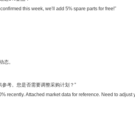
 confirmed this week, we'll add 5% spare parts for free!"
品动态。
据供参考。您是否需要调整采购计划？”
% recently. Attached market data for reference. Need to adjust 