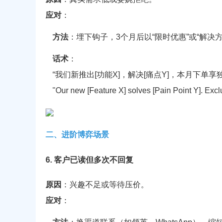
应对
：
方法
：埋下钩子，3个月后以“限时优惠”或“解决
话术
：
“我们新推出[功能X]，解决[痛点Y]，本月下单享
"Our new [Feature X] solves [Pain Point Y]. Exclu
二、进阶博弈场景
6. 客户已读但多次不回复
原因
：兴趣不足或等待压价。
应对
：