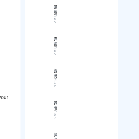
舱
国
降
复
运
震
阅
际
本
才
输
读
撼
贸
增
能
:
5
方
！
易
5
效
让
式
5
“
价
新
他
1
格
征
无
+
谈
程
法
A
产
阅
判
拒
I”
读
品
实
:
5
新
绝
认
6
用
营
？
5
证
技
销
附
准
巧
模
1
备
1
式
深
阅
指
大
读
赋
度
南
:
2
拒
能
解
：
1
绝
2
外
读
提
场
贸
德
高
your
景
企
国
全
跨
话
阅
业
G
球
读
文
术
S
智
市
:
5
化
认
！
能
0
场
7
谈
证
化
准
判
：
升
入
的
买
级
批
揭
阅
全
家