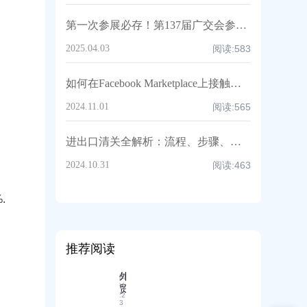
第一次参展必存！第137届广交会参展全攻略：邀约话术/展位话术/跟进邮件模板
2025.04.03
阅读:
583
如何在Facebook Marketplace上接触国际买家
2024.11.01
阅读:
565
进出口清关全解析：流程、步骤、效率提升与注意事项，超全知识点汇总！
2024.10.31
阅读:
463
%.
推荐阅读
外
阅
读
贸
:
2
新
3