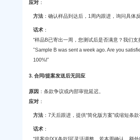
应对
：
方法
：确认样品到达后，1周内跟进，询问具体
话术
：
“样品B已寄出一周，您测试后是否满意？我们支持
"Sample B was sent a week ago. Are you satisfie
100%!"
3. 合同/提案发送后无回应
原因
：条款争议或内部审批延迟。
应对
：
方法
：7天后跟进，提供“简化版方案”或缩短条
话术
：
“提案中[XX条款]可灵活调整，若本周确认，额外