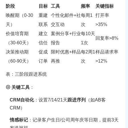
阶段
目标
工具
频率
关键指标
唤醒期（0-30
重建
个性化邮件+社
每周1
打开率
天）
联系
交互动
次
>35%
价值培育期
建立
案例分享+行业
每10天
回复率>8%
（30-60天）
信任
报告
1次
决策推动期
促成
限时优惠+样品
每2周1
样品请求率
（60-90天）
订单
再推
次
>12%
表：三阶段跟进系统
⦿ 关键工具
：
CRM自动化
：设置7/14/21天
跟进序列
（如
AB客
CRM
）
情感标记
：记录客户生日/公司周年庆等日期，提前3天
发送祝福