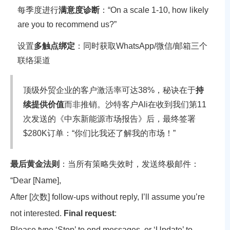
每季度进行
满意度诊断
：“On a scale 1-10, how likely
are you to recommend us?”
设置
多触点绑定
：同时获取WhatsApp/微信/邮箱三个
联络渠道
顶级外贸企业的客户激活率可达38%，秘诀在于
持
续提供价值
而非推销。沙特客户Ali在收到我们第11
次发送的《中东新能源市场报告》后，最终签署
$280K订单：“你们比我还了解我的市场！”
最后黄金法则
：当所有策略失效时，发送终极邮件：
“Dear [Name],
After [次数] follow-ups without reply, I’ll assume you’re
not interested.
Final request
:
Please type ‘Stop’ to end messages, or ‘Update’ to