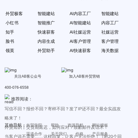
外贸极客
智能建站
AI内容工厂
智能建站
小红书
智能推广
AI智能建站
内容工厂
知乎
快速获客
AI社媒运营
社媒运营
脸书
内容生成
AI客户管理
客户管理
领英
外贸助手
AI快速获客
海关数据
关注AB客公众号
加入AB客外贸营销
400-076-6558
推荐阅读：
写信不回？报价不回？寄样不回？发了IP还不回？最全实战攻
略来了！
其他导航：
外贸学院
帮助
资源导航
网站模板
外贸知识丨交货期延迟，如何应对？致歉邮件及话术！
渠道合作
关于我们
价格
产品服务
当客户说不需要……这样回复，让客户无法拒绝！（附20个回