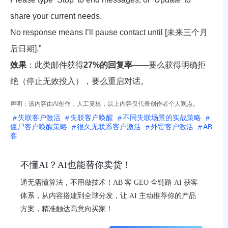
share your current needs.
No response means I’ll pause contact until [未来三个月
后日期].”
效果
：此类邮件获得
27%的回复率
——要么获得明确拒
绝（停止无效投入），要么重启对话。
声明：该内容由AI创作，人工复核，以上内容仅代表创作者个人观点。
失联客户激活
失联客户唤醒
不同失联场景的实战策略
僵尸客户唤醒策略
很久无联系客户激活
外贸客户激活
AB
客
不懂AI？AI也能替你卖货！
通无需懂算法，不用做技术！AB 客 GEO 全链路 AI 获客
体系，从内容搭建到全球分发，让 AI 主动推荐你的产品
方案，精准触达高意向买家！