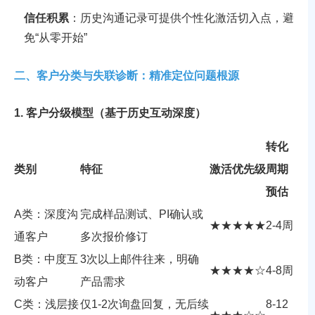
信任积累
：历史沟通记录可提供个性化激活切入点，避
免“从零开始”
二、客户分类与失联诊断：精准定位问题根源
1. 客户分级模型（基于历史互动深度）
转化
类别
特征
激活优先级
周期
预估
A类：深度沟
完成样品测试、PI确认或
★★★★★
2-4周
通客户
多次报价修订
B类：中度互
3次以上邮件往来，明确
★★★★☆
4-8周
动客户
产品需求
C类：浅层接
仅1-2次询盘回复，无后续
8-12