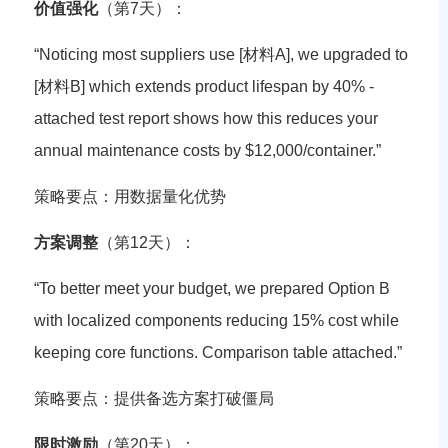
价值强化
（第7天）：
“Noticing most suppliers use [材料A], we upgraded to
[材料B] which extends product lifespan by 40% -
attached test report shows how this reduces your
annual maintenance costs by $12,000/container.”
策略要点
：用数据量化优势
方案调整
（第12天）：
“To better meet your budget, we prepared Option B
with localized components reducing 15% cost while
keeping core functions. Comparison table attached.”
策略要点
：提供备选方案打破僵局
限时激励
（第20天）：