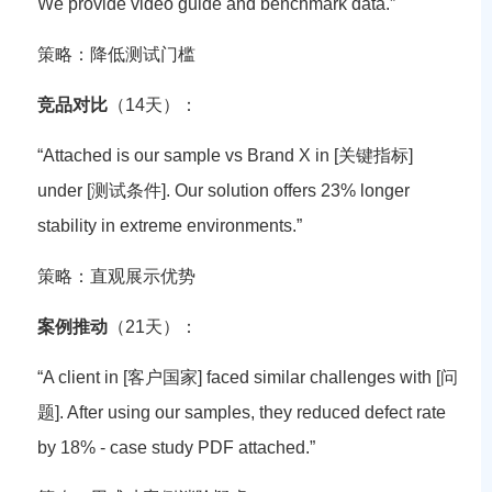
We provide video guide and benchmark data.”
策略
：降低测试门槛
竞品对比
（14天）：
“Attached is our sample vs Brand X in [关键指标]
under [测试条件]. Our solution offers 23% longer
stability in extreme environments.”
策略
：直观展示优势
案例推动
（21天）：
“A client in [客户国家] faced similar challenges with [问
题]. After using our samples, they reduced defect rate
by 18% - case study PDF attached.”