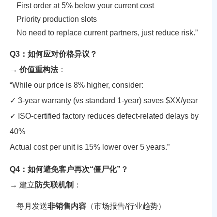
First order at 5% below your current cost
Priority production slots
No need to replace current partners, just reduce risk.”
Q3：如何应对价格异议？
→
价值重构法
：
“While our price is 8% higher, consider:
✓ 3-year warranty (vs standard 1-year) saves $XX/year
✓ ISO-certified factory reduces defect-related delays by
40%
Actual cost per unit is 15% lower over 5 years.”
Q4：如何避免客户再次“僵尸化”？
→ 建立
防失联机制
：
每月发送
非销售内容
（市场报告/行业趋势）