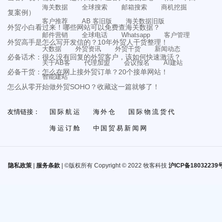
海关数据
全球搜索
邮箱搜索
商机挖掘
复案例）
客户推荐
AB 客旧版
海关数据旧版
外贸小白看过来！哪些网站可以免费查海关数据？
邮件营销
全球电话
Whatsapp
客户管理
外贸高手是怎么写开发信的？10年外贸人干货整理！
大数据
外贸资讯
外贸干货
新闻动态
必备话术：很久没有回复的外贸客户，该如何快速激活？
关于AB客
代理加盟
会议报名
AI建站
必备干货：怎么在网上接外贸订单？20个接单网站！
智能建站
怎么从零开始做外贸SOHO？收藏这一篇就够了！
友情链接：
国际航运
海外仓
国际物流货代
海运订舱
中国贸易新闻网
隐私政策
|
服务条款
| ©版权所有 Copyright © 2022 牧客科技
沪ICP备18032239号