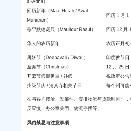
al-Adha）
回历新年（Maal Hijrah / Awal
回历 1 月 1
Muharam）
穆罕默德诞辰（Maulidur Rasul）
回历 12 月
华人的农历新年
农历正月初
屠妖节（Deepavali / Diwali）
印度教节日
圣诞节（Christmas）
12 月 25 日
开斋节假期延展 / 补假
视政府公告
州级节庆 / 清真寺相关节日
每个州可能
在与客户接洽、发邮件、安排物流与货款时间时，
反应慢、办公室关闭、物流停摆等。
风俗禁忌与注意事项