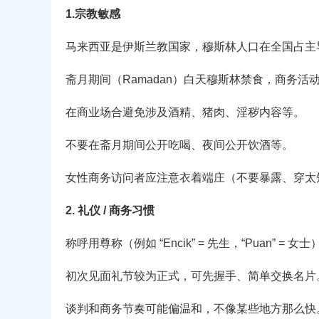
1.宗教敏感
马来西亚是伊斯兰教国家，穆斯林人口在全国占主
斋月期间（Ramadan）白天穆斯林禁食，商务
在商业场合避免涉及酒精、猪肉、淫秽内容等。
不要在斋月期间公开吃喝、夜间公开饮酒等。
女性商务访问者应注意衣着端庄（不要暴露、穿太
2. 礼仪 / 商务习惯
称呼用尊称（例如 “Encik” = 先生，“Puan” = 
初次见面礼节较为正式，可先握手、简单交换名片
谈判和商务节奏可能偏温和，不像某些地方那么快