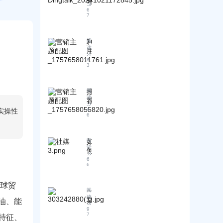
奇
中
:
3
！
的
6
7
如
常
何
见
根
陷
利
阅
据
阱
读
用
货
:
4
：
竞
8
物
如
3
争
特
何
对
点
避
手
选
免
推
阅
关
读
择
付
荐
键
:
5
租
款
高
4
实操性
词
6
船
条
效
监
订
件
客
控
舱
和
户
进
如
阅
运
交
开
读
行
何
输
货
发
:
3
实
通
6
方
时
渠
6
时
过
式
间
道
S
A
表
及
E
全球贸
I
中
领
一
阅
O
社
读
代
英
优
文
油、能
媒
:
3
价
销
化
读
9
营
7
特征、
高
售
，
懂
销