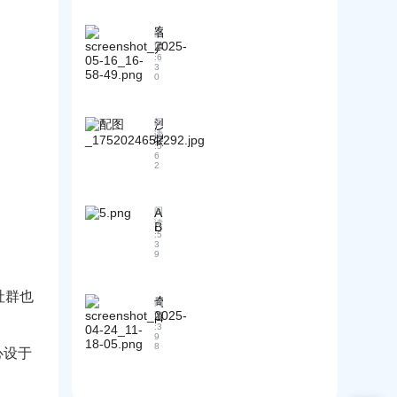
昂
导
克
外
打
的
航
服
贸
破
客
阅
错
使
B
智
外
户
读
误
2
用
能
贸
:
6
案
B
技
3
C
瓶
0
例
出
巧
R
颈
：
口
M
，
新
客
系
实
沙
阅
客
户
统
读
现
特
户
获
！
:
5
客
S
6
3
取
什
2
户
A
个
挑
么
S
爆
月
战
是
O
发
拿
智
能
A
阅
式
下
能
读
B
效
增
:
5
首
C
G
认
3
长
单
R
u
9
证
？
M
！
e
全
？
s
揭
流
分社群也
t
有
秘
奇
阅
程
快
哪
客
闻
读
指
速
:
3
些
户
趣
9
南
客
突
8
开
事
心设于
：
户
出
发
！
线
获
优
从
国
上
取
势