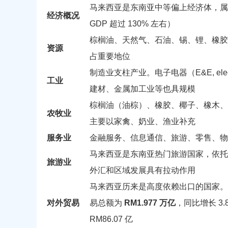
马来西亚是东南亚中等偏上经济体，属于
经济概况
GDP 超过 130% 左右）
棕榈油、天然气、石油、锡、锂、橡胶
资源
占重要地位
制造业支柱产业。电子电器（E&E, elec
工业
建材、金属加工业等也具规模
棕榈油（油棕）、橡胶、椰子、橡木、
农牧业
主要以家禽、奶业、渔业补充
服务业
金融服务、信息通信、旅游、零售、物
马来西亚是东南亚热门旅游国家，依托
旅游业
外汇和区域发展具有拉动作用
马来西亚历来是高度依赖出口的国家。制
对外贸易
易总额为
RM1.977 万亿
，同比增长 3.
RM86.07 亿