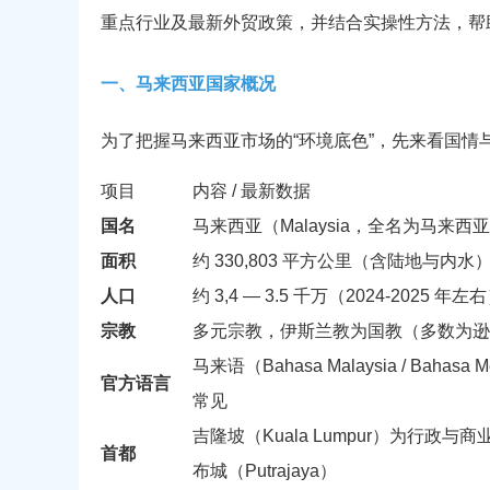
重点行业及最新外贸政策，并结合实操性方法，帮
一、马来西亚国家概况
为了把握马来西亚市场的“环境底色”，先来看国情
项目
内容 / 最新数据
国名
马来西亚（Malaysia，全名为马来西亚联邦，F
面积
约 330,803 平方公里（含陆地与内水
人口
约 3,4 — 3.5 千万（2024-2025 年左
宗教
多元宗教，伊斯兰教为国教（多数为逊
马来语（Bahasa Malaysia / 
官方语言
常见
吉隆坡（Kuala Lumpur）为行
首都
布城（Putrajaya）