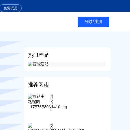
免费试用
登录/注册
热门产品
推荐阅读
B
阅
读
2
:
4
B
7
出
8
口
合
好
阅
同
读