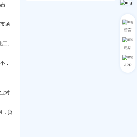
0
际
系
引
易占
？
到
货
统
擎
1
运
操
：
的
物
作
利
路
流
市场
+
用
径
成
本
留言
人
！
本
地
工
节
进
智
、化工、
省
口
能
电话
秘
商
解
诀
合
决
作
小，
方
APP
策
案
略
革
新
B
2
业对
B
贸
易
月，贸