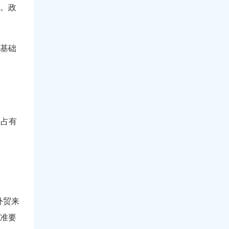
特。政
基础
均占有
外贸来
标准要