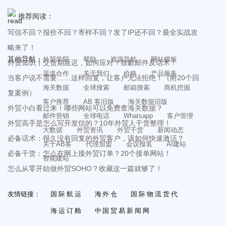
推荐阅读：
写信不回？报价不回？寄样不回？发了IP还不回？最全实战攻
略来了！
其他导航：
外贸学院
帮助
资源导航
网站模板
外贸知识丨交货期延迟，如何应对？致歉邮件及话术！
渠道合作
关于我们
价格
产品服务
当客户说不需要……这样回复，让客户无法拒绝！（附20个回
海关数据
全球搜索
邮箱搜索
商机挖掘
复案例）
客户推荐
AB 客旧版
海关数据旧版
外贸小白看过来！哪些网站可以免费查海关数据？
邮件营销
全球电话
Whatsapp
客户管理
外贸高手是怎么写开发信的？10年外贸人干货整理！
大数据
外贸资讯
外贸干货
新闻动态
必备话术：很久没有回复的外贸客户，该如何快速激活？
关于AB客
代理加盟
会议报名
AI建站
必备干货：怎么在网上接外贸订单？20个接单网站！
智能建站
怎么从零开始做外贸SOHO？收藏这一篇就够了！
友情链接：
国际航运
海外仓
国际物流货代
海运订舱
中国贸易新闻网