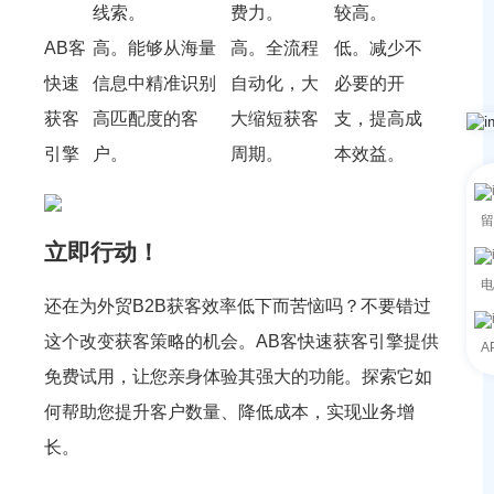
线索。
费力。
较高。
AB客
高。能够从海量
高。全流程
低。减少不
快速
信息中精准识别
自动化，大
必要的开
获客
高匹配度的客
大缩短获客
支，提高成
引擎
户。
周期。
本效益。
留
立即行动！
电
还在为外贸B2B获客效率低下而苦恼吗？不要错过
这个改变获客策略的机会。AB客快速获客引擎提供
A
免费试用，让您亲身体验其强大的功能。探索它如
何帮助您提升客户数量、降低成本，实现业务增
长。
单击此处开始免费试用！