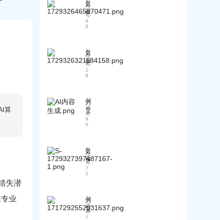
寻
如
阅
探
判
读
找
何
讨
策
:
1
客
通
9
外
略
6
户
过
贸
：
的
Y
生
如
实
o
产
何
如
阅
u
用
的
读
获
何
T
指
:
5
关
得
u
处
1
南
8
键
最
b
理
e
佳
交
视
阶
货
外
阅
频
梯
期
读
I算
贸
吸
价
延
:
1
极
引
9
格
误
0
客
海
？
问
：
外
题
从
客
，
如
阅
提
户
读
确
何
效
:
4
保
优
7
小
2
客
化
助
错失潜
户
独
手
满
立
准专业
到
外
阅
意
站
读
全
贸
？
产
:
5
方
行
7