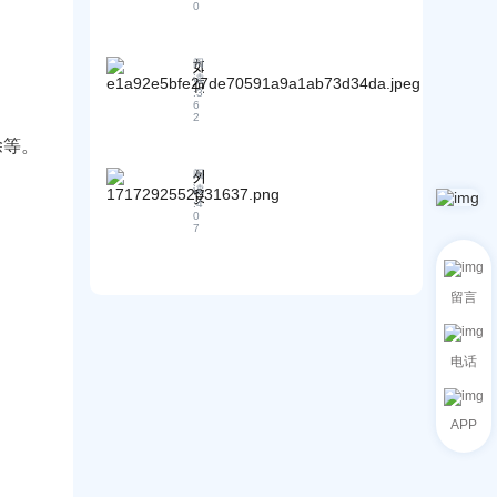
品
0
位
业
详
营
的
情
销
工
页
如
阅
专
作
读
，
何
家
环
:
3
提
选
6
的
境
2
高
择
蜕
与
搜
除等。
经
变
压
索
济
！
力
外
阅
引
的
读
探
贸
擎
样
:
4
析
极
0
排
品
7
客
名
运
实
与
输
战
转
方
：
留言
化
式
精
率
：
准
老
锁
电话
外
定
贸
客
人
户
分
APP
，
享
三
实
个
践
月