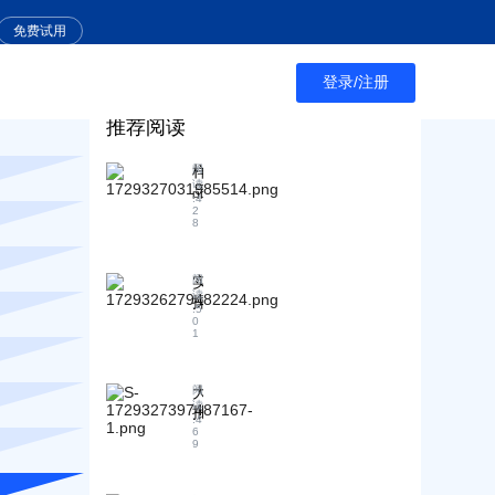
免费试用
登录/注册
推荐阅读
样
阅
读
品
:
4
确
2
8
认
后
是
实
阅
否
读
操
能
:
5
干
0
严
1
货
格
：
按
通
照
大
阅
过
读
样
批
海
:
4
品
量
6
关
9
生
采
数
产
购
据
？
谈